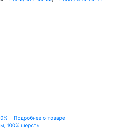
м,
100%
шерсть
quantity
00%
Подробнее о товаре
 м, 100% шерсть