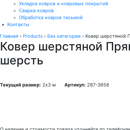
Укладка ковров и ковровых покрытий
Сварка ковров
Обработка ковров тесьмой
Контакты
Главная
›
Products
›
Без категории
›
Ковер шерстяной П
Ковер шерстяной Прям
шерсть
Текущий размер:
2x3 м
Артикул:
287-3658
О наличие и стоимости товара уточняйте по телефона