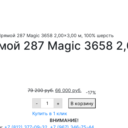
рямой 287 Magic 3658 2,00x3,00 м, 100% шерсть
ой 287 Magic 3658 2,
79 200
руб.
66 000
руб.
-17%
Ковер
-
+
В корзину
шерстяной
Прямой
Купить в 1 клик
287
Magic
ВНИМАНИЕ!
3658
м:
+7 (812) 377-09-32
,
+7 (967) 346-75-44
2,00x3,00