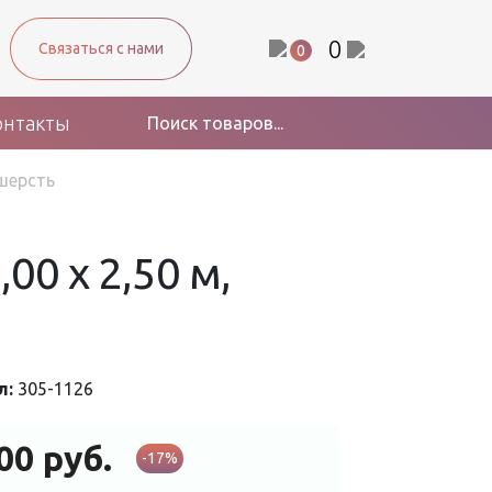
0
Связаться с нами
0
онтакты
 шерсть
00 x 2,50 м,
л:
305-1126
000
руб.
-17%