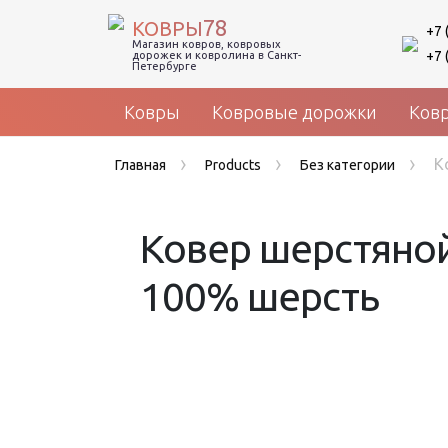
78
КОВРЫ
+7 
Магазин ковров, ковровых
+7 
дорожек и ковролина в Санкт-
Петербурге
Ковры
Ковровые дорожки
Ков
›
›
›
К
Главная
Products
Без категории
Ковер шерстяной 
100% шерсть