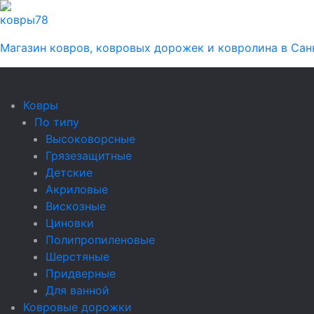
ковры
78
Магазин ковров, ковровых дорожек и ковролина в Сан
Ковры
По типу
Высоковорсные
Грязезащитные
Детские
Акриловые
Вискозные
Циновки
Полипропиленовые
Шерстяные
Придверные
Для ванной
Ковровые дорожки