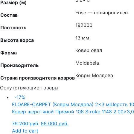
0.6×1.1
Размер (м)
Frise — полипропилен
Состав
192000
Плотность
13 мм
Высота ворса
Ковер овал
Форма
Moldabela
Производитель
Ковры Молдова
Страна производителя ковров
Сопутствующие товары
-17%
FLOARE-CARPET (Ковры Молдова)
2x3 м
Шерсть 1
Ковер шерстяной Прямой 106 Stroke 1148 2,00×3,
79 200
руб.
66 000
руб.
Add to cart