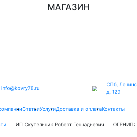
МАГАЗИН
СПб, Ленинс
info@kovry78.ru
д. 129
компании
Статьи
Услуги
Доставка и оплата
Контакты
сти
ИП Скутельник Роберт Геннадьевич
ОГРНИП: 