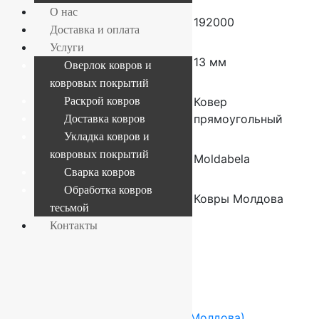
О нас
Плотность
192000
Доставка и оплата
Услуги
Высота ворса
13 мм
Оверлок ковров и
ковровых покрытий
Форма
Раскрой ковров
Ковер
прямоугольный
Доставка ковров
Укладка ковров и
ковровых покрытий
Производитель
Moldabela
Сварка ковров
Обработка ковров
Страна
Ковры Молдова
тесьмой
производителя
Контакты
ковров
Сопутствующие товары
-17%
FLOARE-CARPET (Ковры Молдова)