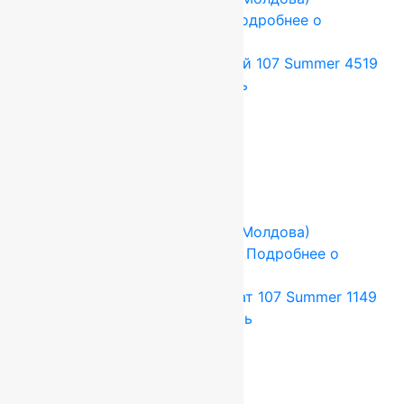
1.7x3 м
Шерсть 100%
Подробнее о
товаре
Ковер шерстяной Прямой 107 Summer 4519
1,70×3,00 м, 100% шерсть
67 320
руб.
56 100
руб.
Add to cart
Купить в 1 клик
-17%
FLOARE-CARPET (Ковры Молдова)
2.5x2.5 м
Шерсть 100%
Подробнее о
товаре
Ковер шерстяной Квадрат 107 Summer 1149
2,50×2,50 м, 100% шерсть
82 500
руб.
68 750
руб.
Add to cart