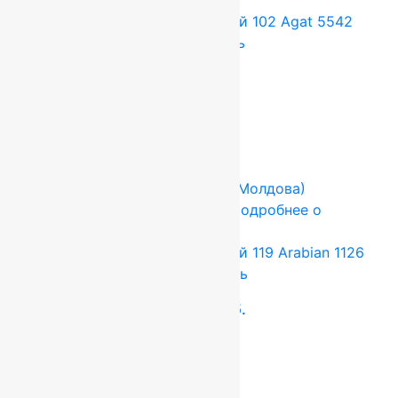
товаре
Ковер шерстяной Прямой 102 Agat 5542
1,00×3,60 м, 100% шерсть
47 520
руб.
39 600
руб.
Add to cart
Купить в 1 клик
-17%
FLOARE-CARPET (Ковры Молдова)
2.5x4 м
Шерсть 100%
Подробнее о
товаре
Ковер шерстяной Прямой 119 Arabian 1126
2,50×4,00 м, 100% шерсть
132 000
руб.
110 000
руб.
Add to cart
Купить в 1 клик
-17%