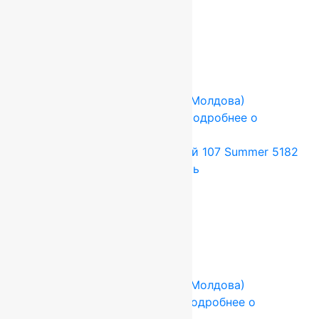
66 000
руб.
55 000
руб.
Add to cart
Купить в 1 клик
-17%
FLOARE-CARPET (Ковры Молдова)
2x3.5 м
Шерсть 100%
Подробнее о
товаре
Ковер шерстяной Прямой 107 Summer 5182
2,00×3,50 м, 100% шерсть
92 400
руб.
77 000
руб.
Add to cart
Купить в 1 клик
-17%
FLOARE-CARPET (Ковры Молдова)
1x3.6 м
Шерсть 100%
Подробнее о