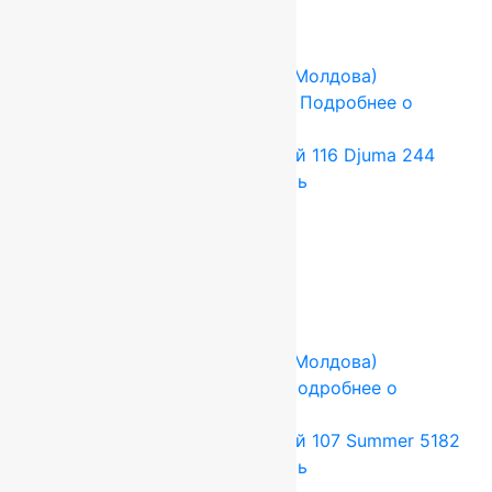
Купить в 1 клик
-17%
FLOARE-CARPET (Ковры Молдова)
2.5x3.5 м
Шерсть 100%
Подробнее о
товаре
Ковер шерстяной Прямой 116 Djuma 244
2,50×3,50 м, 100% шерсть
115 500
руб.
96 250
руб.
Add to cart
Купить в 1 клик
-17%
FLOARE-CARPET (Ковры Молдова)
2x2.5 м
Шерсть 100%
Подробнее о
товаре
Ковер шерстяной Прямой 107 Summer 5182
2,00×2,50 м, 100% шерсть