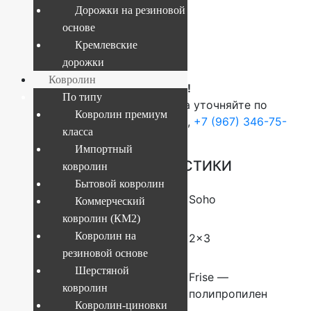
Дорожки на резиновой
Текущий размер:
2x3 м
основе
Артикул:
4841227757041
Кремлевские
13 801
руб.
дорожки
Ковролин
ВНИМАНИЕ!
По типу
О наличие и стоимости товара уточняйте по
Ковролин премиум
телефонам:
+7 (812) 377-09-32
,
+7 (967) 346-75-
класса
44
Импортный
ОСНОВНЫЕ ХАРАКТЕРИСТИКИ
ковролин
Бытовой ковролин
Коллекция
Soho
Коммерческий
ковролин (КМ2)
Ковролин на
Размер (м)
2×3
резиновой основе
Шерстяной
Состав
Frise —
ковролин
полипропилен
Ковролин-циновки