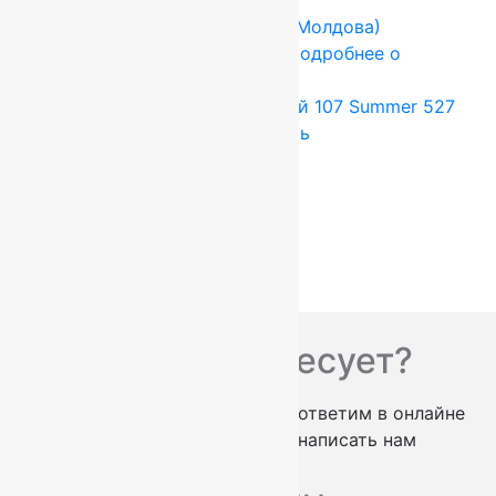
FLOARE-CARPET (Ковры Молдова)
2x2.5 м
Шерсть 100%
Подробнее о
товаре
Ковер шерстяной Прямой 107 Summer 527
2,00×2,50 м, 100% шерсть
66 000
руб.
55 000
руб.
Add to cart
Купить в 1 клик
Вас что-то интересует?
проконсультируем по телефону
ответим в онлайне
заказать обратный звонок
написать нам