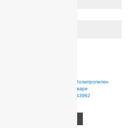
износостойкости
Страна
Бельгия
Фигурный
да
раскрой
Класс
Бытовой
применения
Сопутствующие товары
Tarkett (Сербия)
4x25 м
Полипропилен
Подробнее о товаре
Ковролин Planet 43962
871
руб.
Add to cart