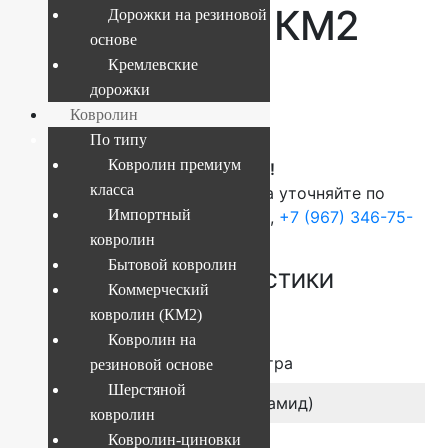
Messalina 99 КМ2
Дорожки на резиновой
основе
Кремлевские
дорожки
Артикул:
0d77b50f8cc4
Ковролин
По типу
Ковролин премиум
ВНИМАНИЕ!
класса
О наличие и стоимости товара уточняйте по
Импортный
телефонам:
+7 (812) 377-09-32
,
+7 (967) 346-75-
44
ковролин
Бытовой ковролин
ОСНОВНЫЕ ХАРАКТЕРИСТИКИ
Коммерческий
ковролин (КМ2)
Ковролин на
Размер
ширина 4/5 метра
резиновой основе
Шерстяной
Состав ворса
100% ПА (Полиамид)
ковролин
Ковролин-циновки
Коллекция
Messalina