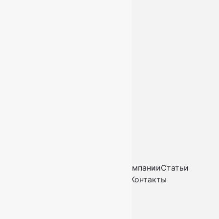
Доставка и оплата
Услуги
Контакты
+7 (812) 377-09-32
+7 (967) 346-75-44
info@kovry78.ru
СПб, Ленинский пр.,
д. 129
Пн-Вс. 11:00 - 20:00
Ковры
Ковролин
Дорожки
Искусственная трава
О компании
Статьи
Услуги
Доставка и оплата
Контакты
2026
© “Ковры78”
Политика конфиденциальности