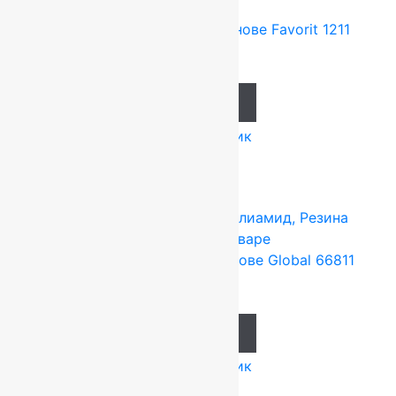
товаре
Ковролин на резиновой основе Favorit 1211
1 014
руб.
Add to cart
Купить в 1 клик
Tarkett (Сербия)
4x25 м
Полиамид, Резина
Подробнее о товаре
Ковролин на резиновой основе Global 66811
637
руб.
Add to cart
Купить в 1 клик