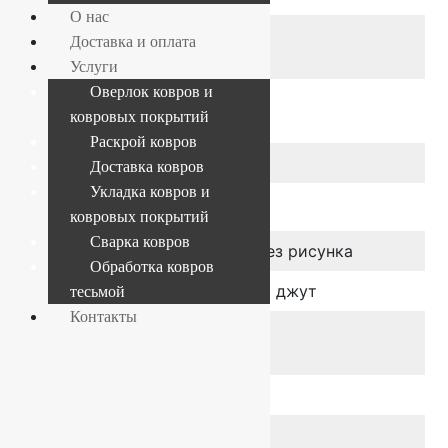
О нас
Высота ворса,
7.5 мм
Доставка и оплата
мм
Услуги
Оверлок ковров и
Общая
10 мм
ковровых покрытий
толщина, мм
Раскрой ковров
Тип ворса
Разрезной
Доставка ковров
Укладка ковров и
Цвет
ковровых покрытий
Сварка ковров
Дизайн
Однотонный, Без рисунка
Обработка ковров
Основа
Искусственный джут
тесьмой
Контакты
Класс
КМ2
пожаробезопасности
Вес, гр/м2
1670 гр/м2
Класс
22