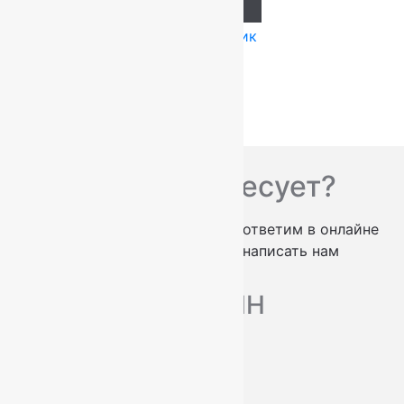
Add to cart
Купить в 1 клик
Вас что-то интересует?
проконсультируем по телефону
ответим в онлайне
заказать обратный звонок
написать нам
МАГАЗИН
Ковры
Ковровые дорожки
Ковролин
О нас