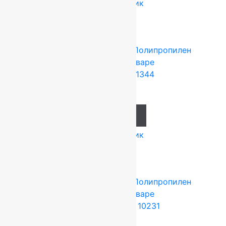
Купить в 1 клик
Tarkett (Сербия)
4x25 м
Полипропилен
Подробнее о товаре
Ковролин Port 11344
943
руб.
Add to cart
Купить в 1 клик
Tarkett (Сербия)
4x25 м
Полипропилен
Подробнее о товаре
Ковролин Dragon 10231
1 297
руб.