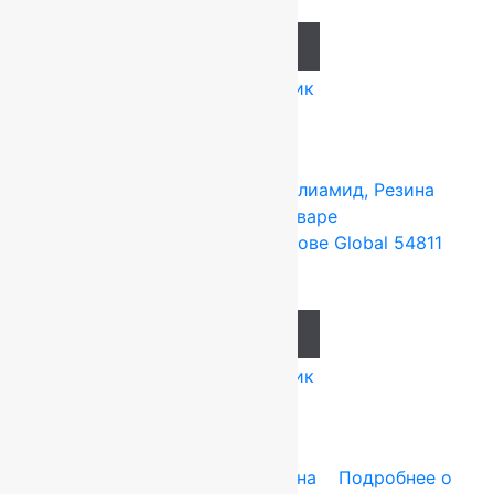
Add to cart
Купить в 1 клик
Tarkett (Сербия)
4x25 м
Полиамид, Резина
Подробнее о товаре
Ковролин на резиновой основе Global 54811
637
руб.
Add to cart
Купить в 1 клик
Tarkett (Сербия)
4x25 м
Резина
Подробнее о