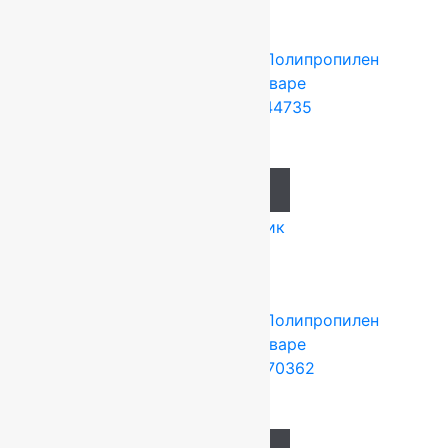
Tarkett (Сербия)
4x25 м
Полипропилен
Подробнее о товаре
Ковролин Festa 44735
1 274
руб.
Add to cart
Купить в 1 клик
Tarkett (Сербия)
4x25 м
Полипропилен
Подробнее о товаре
Ковролин Planet 70362
871
руб.