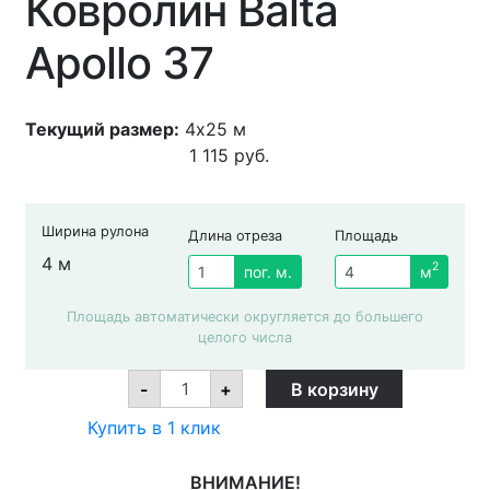
Ковролин Balta
Apollo 37
Текущий размер:
4x25 м
1 115
руб.
Ширина рулона
Длина отреза
Площадь
4 м
2
пог. м.
м
Площадь автоматически округляется до большего
целого числа
Ковролин
-
+
В корзину
Balta
Apollo
Купить в 1 клик
37
quantity
ВНИМАНИЕ!