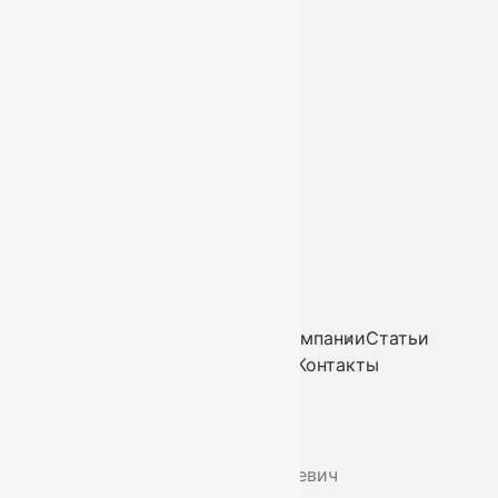
Услуги
Контакты
+7 (812) 377-09-32
+7 (967) 346-75-44
info@kovry78.ru
СПб, Ленинский пр.,
д. 129
Пн-Вс. 11:00 - 20:00
Ковры
Ковролин
Дорожки
Искусственная трава
О компании
Статьи
Услуги
Доставка и оплата
Контакты
2026
© “Ковры78”
Политика конфиденциальности
ИП Скутельник Роберт Геннадьевич