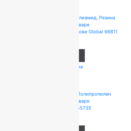
Tarkett (Сербия)
4x25 м
Полиамид, Резина
Подробнее о товаре
Ковролин на резиновой основе Global 66811
637
руб.
Add to cart
Купить в 1 клик
Tarkett (Сербия)
4x25 м
Полипропилен
Подробнее о товаре
Ковролин Festa 55735
1 274
руб.