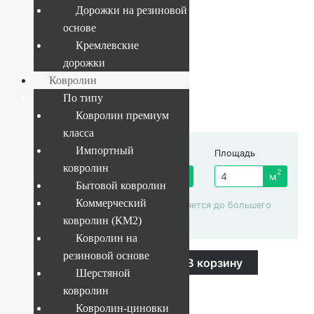
Дорожки на резиновой
основе
Текущий размер:
4x25 м
Кремлевские
дорожки
Ковролин
641
руб.
По типу
Ковролин премиум
класса
Импортный
Ширина рулона
Длина отреза
Площадь
ковролин
4 м
2
пог. м.
м
Бытовой ковролин
Коммерческий
Площадь автоматически округляется до большего
целого числа
ковролин (КМ2)
Ковролин на
Ковролин
резиновой основе
-
+
В корзину
Balta
Шерстяной
Brazil
Купить в 1 клик
640
ковролин
quantity
Ковролин-циновки