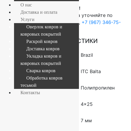
О нас
ВНИМАНИЕ!
Доставка и оплата
О наличие и стоимости товара уточняйте по
Услуги
телефонам:
+7 (812) 377-09-32
,
+7 (967) 346-75-
Оверлок ковров и
44
ковровых покрытий
ОСНОВНЫЕ ХАРАКТЕРИСТИКИ
Раскрой ковров
Доставка ковров
Коллекция
Brazil
Укладка ковров и
ковровых покрытий
Сварка ковров
Производитель
ITC Balta
Обработка ковров
тесьмой
Состав
Полипропилен
Контакты
Размер (м)
4×25
Толщина
7 мм