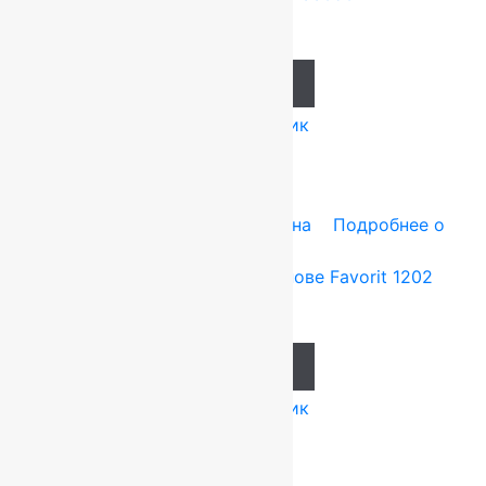
1 495
руб.
Add to cart
Купить в 1 клик
Tarkett (Сербия)
4x25 м
Резина
Подробнее о
товаре
Ковролин на резиновой основе Favorit 1202
1 014
руб.
Add to cart
Купить в 1 клик