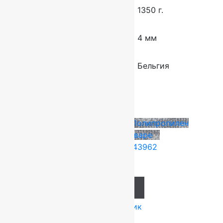
Вес 1 кв.м.
1350 г.
Высота ворса
4 мм
Страна производства
Бельгия
Сопутствующие товары
Tarkett (Сербия)
4x25 м
Полипропилен
Подробнее о товаре
Ковролин Planet 43962
871
руб.
Add to cart
Купить в 1 клик