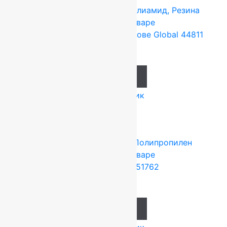
Tarkett (Сербия)
4x25 м
Полиамид, Резина
Подробнее о товаре
Ковролин на резиновой основе Global 44811
637
руб.
Add to cart
Купить в 1 клик
Tarkett (Сербия)
4x25 м
Полипропилен
Подробнее о товаре
Ковролин Planet 51762
871
руб.
Add to cart