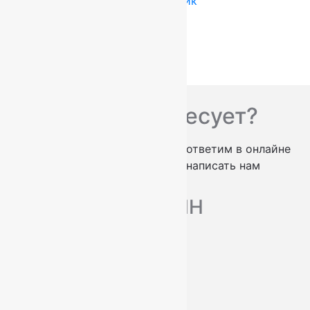
Купить в 1 клик
Вас что-то интересует?
проконсультируем по телефону
ответим в онлайне
заказать обратный звонок
написать нам
МАГАЗИН
Ковры
Ковровые дорожки
Ковролин
О нас
Доставка и оплата