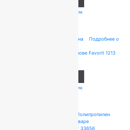
Add to cart
Купить в 1 клик
Tarkett (Сербия)
4x25 м
Резина
Подробнее о
товаре
Ковролин на резиновой основе Favorit 1213
1 014
руб.
Add to cart
Купить в 1 клик
Tarkett (Сербия)
4x25 м
Полипропилен
Подробнее о товаре
Ковролин Harmony 33656