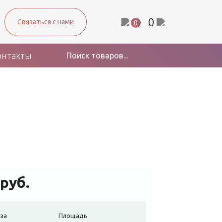
0
Связаться с нами
0
онтакты
руб.
за
Площадь