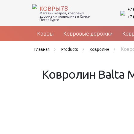
78
КОВРЫ
+7 
Магазин ковров, ковровых
+7 
дорожек и ковролина в Санкт-
Петербурге
Ковры
Ковровые дорожки
Ков
›
›
›
Ковро
Главная
Products
Ковролин
Ковролин Balta 