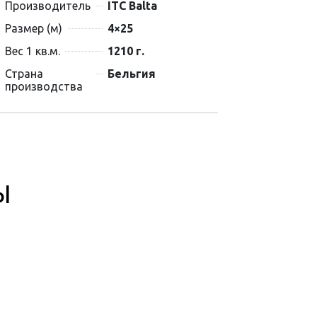
Производитель
ITC Balta
Размер (м)
4×25
Вес 1 кв.м.
1210 г.
Страна
Бельгия
производства
Ы