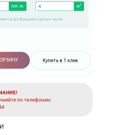
2
пог. м.
м
ляется до большего целого числа
КОРЗИНУ
Купить в 1 клик
МАНИЕ!
очняйте по телефонам:
44
И