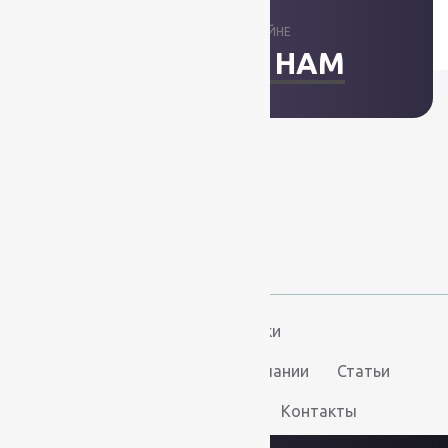
ОТВЕТИМ В ОНЛАЙНЕ
НАПИСАТЬ НАМ
+7 (812) 377-09-32
+7 (967) 346-75-44
info@kovry78.ru
СПб, Ленинский пр.,
д. 129
Пн-Вс. 11:00 - 20:00
Ковры
Ковролин
Дорожки
Искусственная трава
О компании
Статьи
Услуги
Доставка и оплата
Контакты