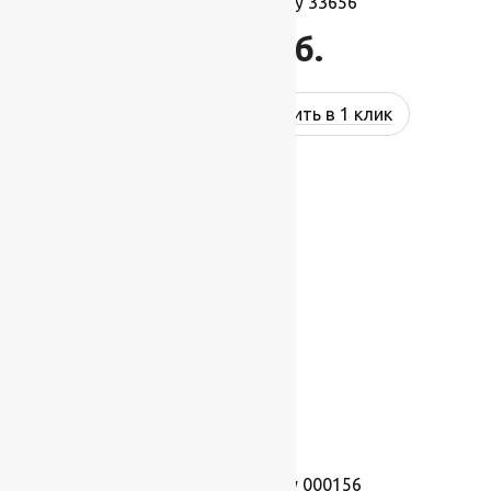
Ковролин Harmony 33656
1 495
руб.
Купить в 1 клик
Ковролин Harmony 000156