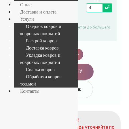
О нас
рулона
2
пог. м.
м
Доставка и оплата
4 м
Услуги
Оверлок ковров и
Площадь автоматически округляется до большего
целого числа
ковровых покрытий
Раскрой ковров
Ковролин
Доставка ковров
Balta
-
+
Укладка ковров и
Master
011
ковровых покрытий
quantity
Сварка ковров
В КОРЗИНУ
Обработка ковров
тесьмой
Купить в 1 клик
Контакты
ВНИМАНИЕ!
О наличие и стоимости товара уточняйте по