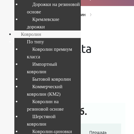
Дорожки на резиновой
основе
›
›
›
Главная
Products
Ковролин
Кремлевские
Ковролин Balta Master 011
дорожки
Ковролин
По типу
Ковролин Balta
Ковролин премиум
класса
Master 011
Импортный
ковролин
Бытовой ковролин
Коммерческий
Текущий размер:
4x25 м
ковролин (КМ2)
Ковролин на
1 266
руб.
резиновой основе
Шерстяной
ковролин
Ковролин-циновки
Ширина
Длина отреза
Площадь