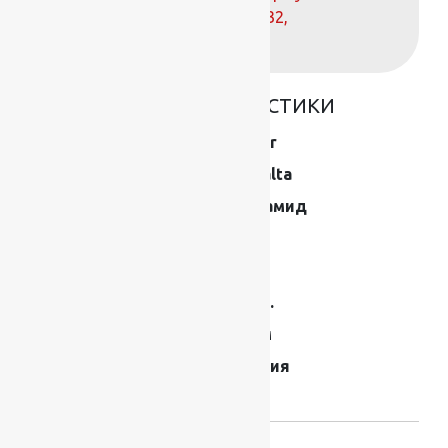
телефонам:
+7 (812) 377-09-32
,
+7 (967) 346-75-44
ОСНОВНЫЕ ХАРАКТЕРИСТИКИ
Коллекция
Master
Производитель
ITC Balta
Состав
Полиамид
Размер (м)
4×25
Толщина
4 мм
Вес 1 кв.м.
1500 г.
Высота ворса
2,5 мм
Страна
Бельгия
производства