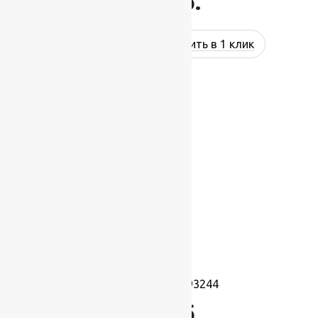
943
руб.
Купить в 1 клик
Ковролин Port 93244
943
руб.