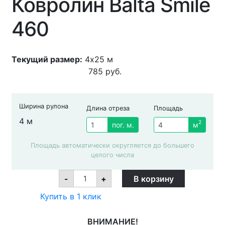
Ковролин Balta Smile
460
Текущий размер:
4x25 м
785
руб.
Ширина рулона
Длина отреза
Площадь
4 м
2
пог. м.
м
Площадь автоматически округляется до большего
целого числа
Ковролин
-
+
В корзину
Balta
Smile
Купить в 1 клик
460
quantity
ВНИМАНИЕ!