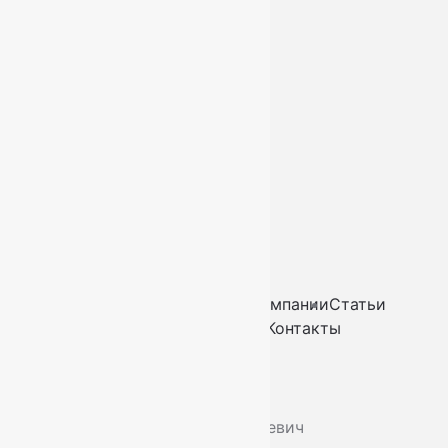
Услуги
Контакты
+7 (812) 377-09-32
+7 (967) 346-75-44
info@kovry78.ru
СПб, Ленинский пр.,
д. 129
Пн-Вс. 11:00 - 20:00
Ковры
Ковролин
Дорожки
Искусственная трава
О компании
Статьи
Услуги
Доставка и оплата
Контакты
2026
© “Ковры78”
Политика конфиденциальности
ИП Скутельник Роберт Геннадьевич