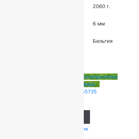
Вес 1 кв.м.
2060 г.
Высота ворса
6 мм
Страна производства
Бельгия
Сопутствующие товары
Tarkett (Сербия)
4x25 м
Полипропилен
Подробнее о товаре
Ковролин Festa 55735
1 274
руб.
Add to cart
Купить в 1 клик