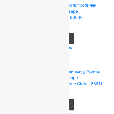
Tarkett (Сербия)
4x25 м
Полипропилен
Подробнее о товаре
Ковролин Montana 80040
1 238
руб.
Add to cart
Купить в 1 клик
Tarkett (Сербия)
4x25 м
Полиамид, Резина
Подробнее о товаре
Ковролин на резиновой основе Global 66811
637
руб.
Add to cart