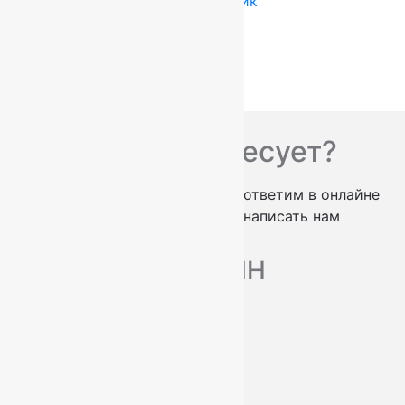
Купить в 1 клик
Вас что-то интересует?
проконсультируем по телефону
ответим в онлайне
заказать обратный звонок
написать нам
МАГАЗИН
Ковры
Ковровые дорожки
Ковролин
О нас
Доставка и оплата