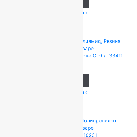
Add to cart
Купить в 1 клик
Tarkett (Сербия)
4x25 м
Полиамид, Резина
Подробнее о товаре
Ковролин на резиновой основе Global 33411
637
руб.
Add to cart
Купить в 1 клик
Tarkett (Сербия)
4x25 м
Полипропилен
Подробнее о товаре
Ковролин Dragon 10231