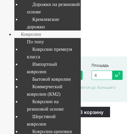
Дорожки на резиновой
основе
Текущий размер:
4x25 м
Кремлевские
дорожки
Ковролин
1 850
руб.
По типу
Ковролин премиум
класса
Импортный
Ширина рулона
Длина отреза
Площадь
ковролин
4 м
2
пог. м.
м
Бытовой ковролин
Коммерческий
Площадь автоматически округляется до большего
целого числа
ковролин (КМ2)
Ковролин на
Ковролин
резиновой основе
-
+
В корзину
Balta
Шерстяной
Spontini
Купить в 1 клик
038
ковролин
quantity
Ковролин-циновки