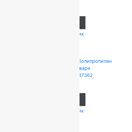
1 297
руб.
Add to cart
Купить в 1 клик
Tarkett (Сербия)
4x25 м
Полипропилен
Подробнее о товаре
Ковролин Planet 87362
871
руб.
Add to cart
Купить в 1 клик