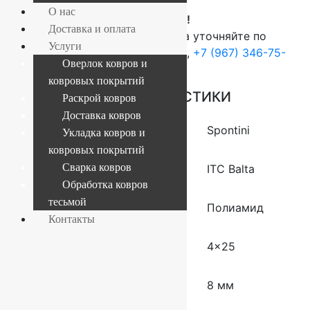
О нас
ВНИМАНИЕ!
Доставка и оплата
О наличие и стоимости товара уточняйте по
Услуги
телефонам:
+7 (812) 377-09-32
,
+7 (967) 346-75-
Оверлок ковров и
44
ковровых покрытий
ОСНОВНЫЕ ХАРАКТЕРИСТИКИ
Раскрой ковров
Доставка ковров
Коллекция
Spontini
Укладка ковров и
ковровых покрытий
Сварка ковров
Производитель
ITC Balta
Обработка ковров
тесьмой
Состав
Полиамид
Контакты
Размер (м)
4×25
Толщина
8 мм