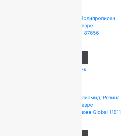
Tarkett (Сербия)
4x25 м
Полипропилен
Подробнее о товаре
Ковролин Harmony 87656
1 495
руб.
Add to cart
Купить в 1 клик
Tarkett (Сербия)
4x25 м
Полиамид, Резина
Подробнее о товаре
Ковролин на резиновой основе Global 11811
637
руб.