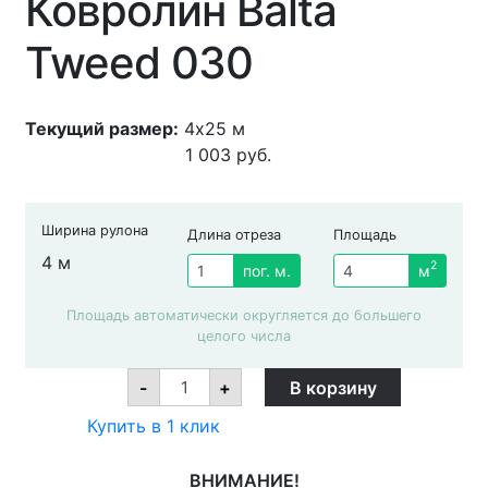
Ковролин Balta
Tweed 030
Текущий размер:
4x25 м
1 003
руб.
Ширина рулона
Длина отреза
Площадь
4 м
2
пог. м.
м
Площадь автоматически округляется до большего
целого числа
Ковролин
-
+
В корзину
Balta
Tweed
Купить в 1 клик
030
quantity
ВНИМАНИЕ!