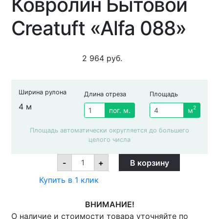
Ковролин Бытовой
Creatuft «Alfa 088»
2 964
руб.
Ширина рулона
Длина отреза
Площадь
4 м
2
пог. м.
м
Площадь автоматически округляется до большего
целого числа
Ковролин
-
+
В корзину
Бытовой
Creatuft
Купить в 1 клик
«Alfa
088»
quantity
ВНИМАНИЕ!
О наличие и стоимости товара уточняйте по