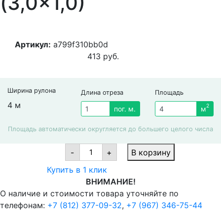
(3,0×1,0)
Артикул:
a799f310bb0d
413
руб.
Ширина рулона
Длина отреза
Площадь
4 м
2
пог. м.
м
Площадь автоматически округляется до большего целого числа
Ковролин
-
+
В корзину
Нева-
Тафт
Купить в 1 клик
Сан-
Ремо
ВНИМАНИЕ!
293
О наличие и стоимости товара уточняйте по
(3,0x1,0)
quantity
телефонам:
+7 (812) 377-09-32
,
+7 (967) 346-75-44