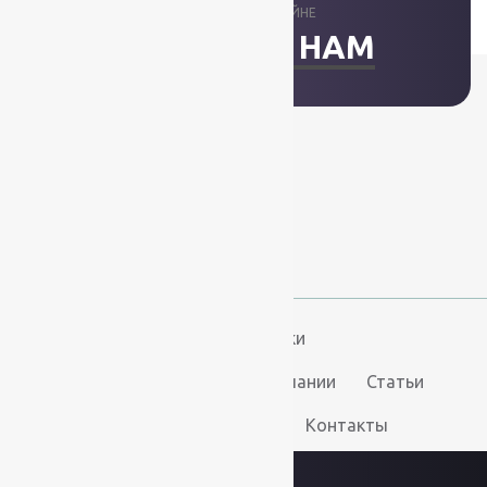
ОТВЕТИМ В ОНЛАЙНЕ
НАПИСАТЬ НАМ
+7 (812) 377-09-32
+7 (967) 346-75-44
info@kovry78.ru
СПб, Ленинский пр.,
д. 129
Пн-Вс. 11:00 - 20:00
Ковры
Ковролин
Дорожки
Искусственная трава
О компании
Статьи
Услуги
Доставка и оплата
Контакты
2026
© “Ковры78”