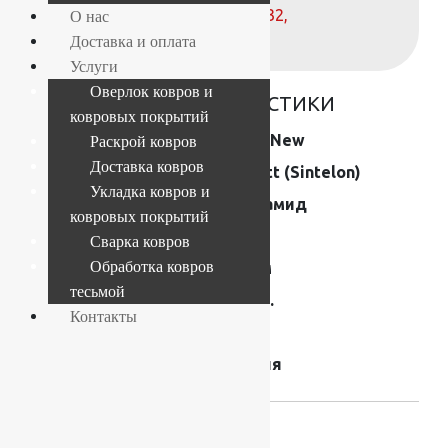
телефонам:
+7 (812) 377-09-32
,
О нас
+7 (967) 346-75-44
Доставка и оплата
Услуги
Оверлок ковров и
ОСНОВНЫЕ ХАРАКТЕРИСТИКИ
ковровых покрытий
Коллекция
Orion New
Раскрой ковров
Доставка ковров
Производитель
Tarkett (Sintelon)
Укладка ковров и
Состав
Полиамид
ковровых покрытий
Размер (м)
4×25
Сварка ковров
Обработка ковров
Толщина
6,5 мм
тесьмой
Вес 1 кв.м.
1840 г.
Контакты
Высота ворса
5 мм
Страна производства
Сербия