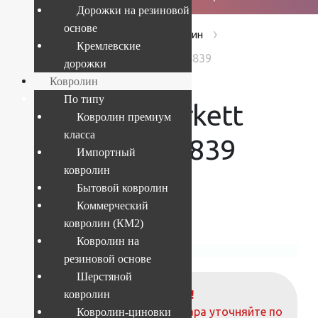
Дорожки на резиновой
основе
›
›
›
Главная
Products
Ковролин
Кремлевские
Ковролин Tarkett Orion New 44839
дорожки
Ковролин
По типу
Ковролин Tarkett
Ковролин премиум
класса
Orion New 44839
Импортный
ковролин
Бытовой ковролин
Коммерческий
Текущий размер:
4x25 м
ковролин (КМ2)
Ковролин на
резиновой основе
Шерстяной
ВНИМАНИЕ!
ковролин
О наличие и стоимости товара уточняйте по
Ковролин-циновки