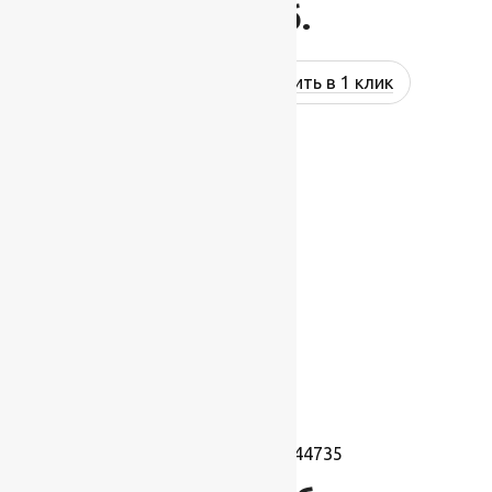
897
руб.
Купить в 1 клик
Ковролин Festa 44735