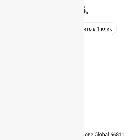
637
руб.
Купить в 1 клик
Ковролин на резиновой основе Global 66811