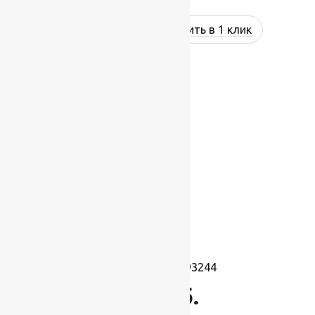
Купить в 1 клик
Ковролин Port 93244
943
руб.