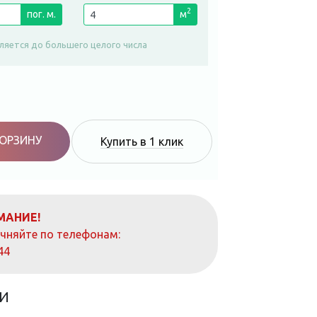
2
пог. м.
м
ляется до большего целого числа
КОРЗИНУ
Купить в 1 клик
МАНИЕ!
очняйте по телефонам:
44
И