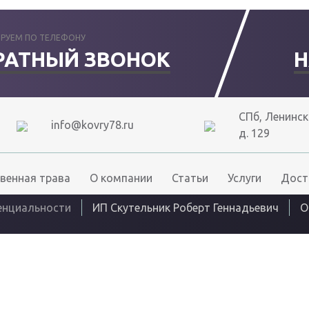
РУЕМ ПО ТЕЛЕФОНУ
РАТНЫЙ ЗВОНОК
Н
СПб, Ленински
info@kovry78.ru
д. 129
венная трава
О компании
Статьи
Услуги
Дост
енциальности
ИП Скутельник Роберт Геннадьевич
О