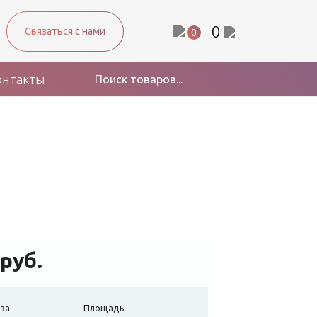
0
Связаться с нами
0
онтакты
руб.
за
Площадь