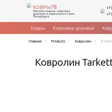
78
КОВРЫ
+7 
Магазин ковров, ковровых
+7 
дорожек и ковролина в Санкт-
Петербурге
Ковры
Ковровые дорожки
Ков
›
›
›
Ковро
Главная
Products
Ковролин
Ковролин Tarkett