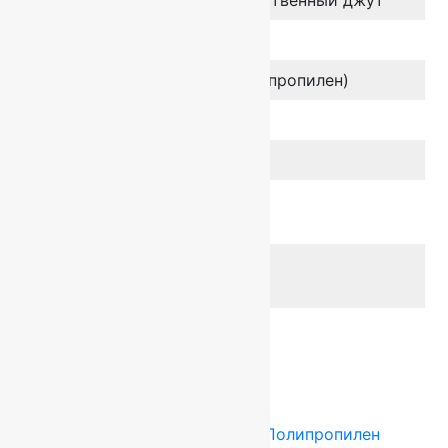
Тип ворса
Петлевой
Состав ворса
100% ПП (Полипропилен)
Вес, гр/м2
1590 гр/м2
Страна
Нидерланды
Класс
КМ5
пожаробезопасности
Класс
22
износостойкости
Фигурный
да
раскрой
Сопутствующие товары
Tarkett (Сербия)
4x25 м
Полипропилен