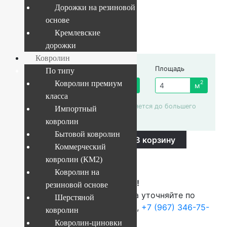
Дорожки на резиновой
Артикул:
78586b8cfcb7
основе
1 125
руб.
Кремлевские
дорожки
Ковролин
Ширина рулона
Длина отреза
Площадь
По типу
4 м
Ковролин премиум
2
пог. м.
м
класса
Площадь автоматически округляется до большего
Импортный
целого числа
ковролин
Ковролин
Бытовой ковролин
-
+
В корзину
Timzo
Коммерческий
Dundee
Купить в 1 клик
2928
ковролин (КМ2)
quantity
Ковролин на
ВНИМАНИЕ!
резиновой основе
О наличие и стоимости товара уточняйте по
Шерстяной
телефонам:
+7 (812) 377-09-32
,
+7 (967) 346-75-
ковролин
44
Ковролин-циновки