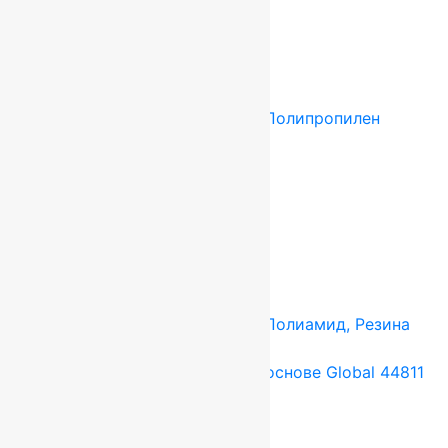
637
руб.
Add to cart
Купить в 1 клик
Tarkett (Сербия)
4x25 м
Полипропилен
Подробнее о товаре
Ковролин Dragon 11431
1 297
руб.
Add to cart
Купить в 1 клик
Tarkett (Сербия)
4x25 м
Полиамид, Резина
Подробнее о товаре
Ковролин на резиновой основе Global 44811
637
руб.
Add to cart