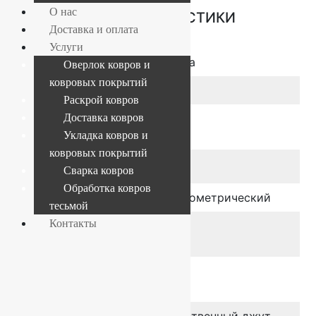
О нас
ОСНОВНЫЕ ХАРАКТЕРИСТИКИ
Доставка и оплата
Услуги
Размер
ширина 4 метра
Оверлок ковров и
ковровых покрытий
Коллекция
Dundee
Раскрой ковров
Класс
Бытовой
Доставка ковров
применения
Укладка ковров и
ковровых покрытий
Цвет
Сварка ковров
Обработка ковров
Дизайн
Абстракция, Геометрический
тесьмой
Контакты
Общая
6 мм
толщина, мм
Высота ворса,
4 мм
мм
Основа
Войлок, Искусственный джут