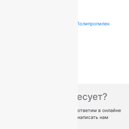
Купить в 1 клик
Tarkett (Сербия)
4x25 м
Полипропилен
Подробнее о товаре
Ковролин Planet 18462
871
руб.
Add to cart
Купить в 1 клик
Вас что-то интересует?
проконсультируем по телефону
ответим в онлайне
заказать обратный звонок
написать нам