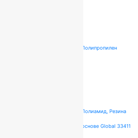
1 274
руб.
Add to cart
Купить в 1 клик
Tarkett (Сербия)
4x25 м
Полипропилен
Подробнее о товаре
Ковролин Dragon 10231
1 297
руб.
Add to cart
Купить в 1 клик
Tarkett (Сербия)
4x25 м
Полиамид, Резина
Подробнее о товаре
Ковролин на резиновой основе Global 33411