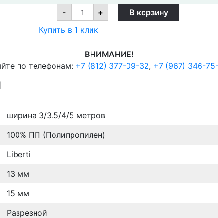
Ковролин
-
+
В корзину
Urggazcarpet
Liberti
Купить в 1 клик
T
BEJIVIY
10212
ВНИМАНИЕ!
quantity
яйте по телефонам:
+7 (812) 377-09-32
,
+7 (967) 346-75
И
ширина 3/3.5/4/5 метров
100% ПП (Полипропилен)
Liberti
13 мм
15 мм
Разрезной