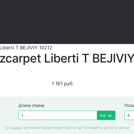
iberti T BEJIVIY 10212
carpet Liberti T BEJIVI
1 161
руб.
Длина отреза
Пло
пог. м.
Площадь автоматически округляется до большего целого числа