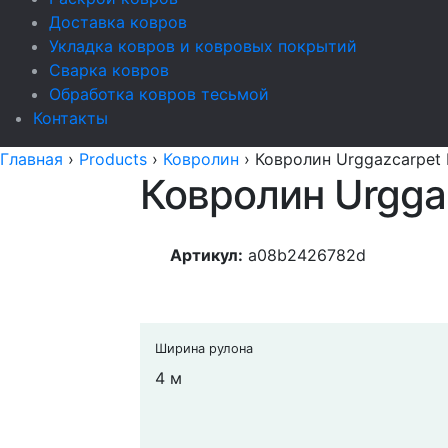
Доставка ковров
Укладка ковров и ковровых покрытий
Сварка ковров
Обработка ковров тесьмой
Контакты
Главная
›
Products
›
Ковролин
›
Ковролин Urggazcarpet L
Ковролин Urggaz
Артикул:
a08b2426782d
Ширина рулона
4 м