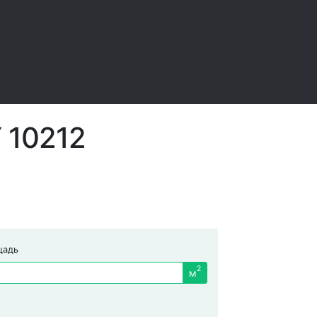
Y 10212
щадь
2
м