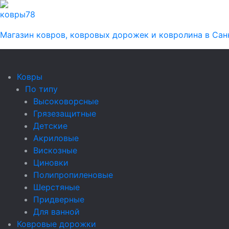
ковры
78
Магазин ковров, ковровых дорожек и ковролина в Сан
Ковры
По типу
Высоковорсные
Грязезащитные
Детские
Акриловые
Вискозные
Циновки
Полипропиленовые
Шерстяные
Придверные
Для ванной
Ковровые дорожки