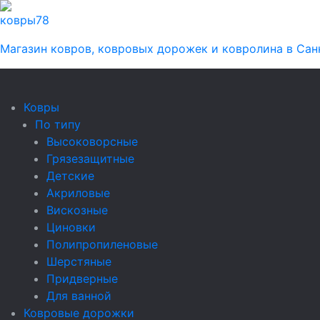
ковры
78
Магазин ковров, ковровых дорожек и ковролина в Сан
Ковры
По типу
Высоковорсные
Грязезащитные
Детские
Акриловые
Вискозные
Циновки
Полипропиленовые
Шерстяные
Придверные
Для ванной
Ковровые дорожки