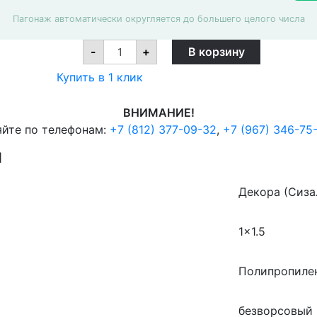
Пагонаж автоматически округляется до большего целого числа
Ковровая
-
+
В корзину
дорожка
Декора
Купить в 1 клик
(Сизаль)
52101
50311,
ВНИМАНИЕ!
Готовая
1
яйте по телефонам:
+7 (812) 377-09-32
,
+7 (967) 346-75
x
1.5
И
м
quantity
Декора (Сиза
1×1.5
Полипропиле
безворсовый 