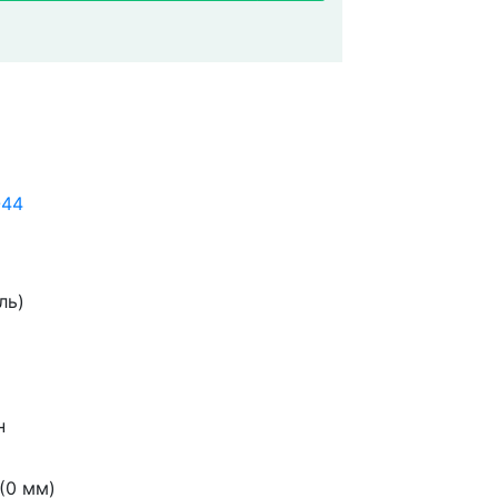
-44
ль)
н
(0 мм)