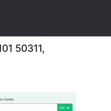
01 50311,
а отреза
пог. м.