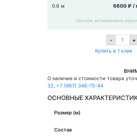
0.6 м
6600 ₽ / 
Пагонаж автоматически округ
Коврова
-
+
шерстян
дорожк
Купить в 1 клик
17
Versaille
1149
0,6х1м.,
ВНИ
на
отрез
О наличие и стоимости товара уто
quantity
32
,
+7 (967) 346-75-44
ОСНОВНЫЕ ХАРАКТЕРИСТИ
Размер (м)
Состав