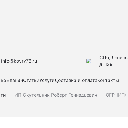
СПб, Ленинс
info@kovry78.ru
д. 129
 компании
Статьи
Услуги
Доставка и оплата
Контакты
сти
ИП Скутельник Роберт Геннадьевич
ОГРНИП: 