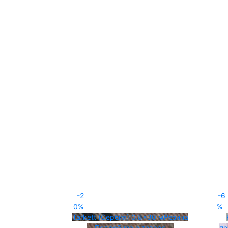
-2
-6
0%
%
Tarkett (Сербия)
0.8x30 м
Резина
Подробнее о товаре
по