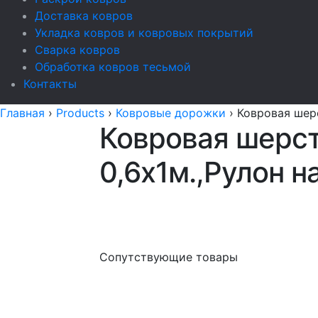
Доставка ковров
Укладка ковров и ковровых покрытий
Сварка ковров
Обработка ковров тесьмой
Контакты
Главная
›
Products
›
Ковровые дорожки
›
Ковровая шерс
Ковровая шерстя
0,6х1м.,Рулон н
Сопутствующие товары