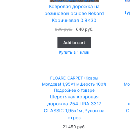
Ковровая дорожка на
Ту
резиновой основе Rekord
Коричневая 0.8×30
800
руб.
640
руб.
Add to cart
Купить в 1 клик
FLOARE-CARPET (Ковры
Молдова)
1,95x1 м
Шерсть 100%
Мо
Подробнее о товаре
Шерстяная ковровая
дорожка 254 LIRA 3317
CLASSIC 1,95х1м.,Рулон на
C
отрез
21 450
руб.