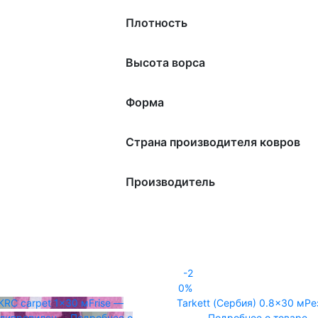
Плотность
Высота ворса
Форма
Страна производителя ковров
Производитель
-2
0%
KRC carpet
1x30 м
Frise —
Tarkett (Сербия)
0.8x30 м
Ре
липропилен
Подробнее о
Подробнее о товаре