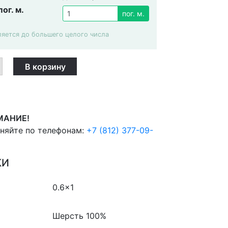
пог. м.
пог. м.
ляется до большего целого числа
я
В корзину
ая
а
s
Рулон
МАНИЕ!
чняйте по телефонам:
+7 (812) 377-09-
КИ
0.6×1
Шерсть 100%