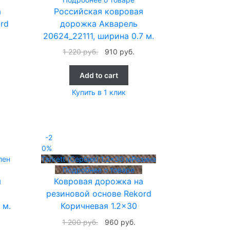
а
Российская ковровая
rd
дорожка Акварель
20624_22111, ширина 0.7 м.
1 220
руб.
910
руб.
Add to cart
Купить в 1 клик
-2
0%
лен
Tarkett (Сербия)
1.2x30 м
Резина
Подробнее о товаре
я
Ковровая дорожка на
резиновой основе Rekord
 м.
Коричневая 1.2×30
1 200
руб.
960
руб.