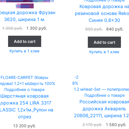
товаре
Ковровая дорожка н
рецкая дорожка Фрузан
резиновой основе Reko
3620, ширина 1 м.
Синяя 0.8×30
1 390
руб.
1 300
руб.
800
руб.
640
руб.
Add to cart
Add to cart
Купить в 1 клик
Купить в 1 клик
-2
FLOARE-CARPET (Ковры
8%
лдова)
1.2x1 м
Шерсть 100%
1.2 м
Heat-Set — полипропи
Подробнее о товаре
Подробнее о товаре
Шерстяная ковровая
Российская коврова
дорожка 254 LIRA 3317
дорожка Акварель
LASSIC 1,2х1м.,Рулон на
20606_22111, ширина 1.2
отрез
2 170
руб.
1 560
руб.
13 200
руб.