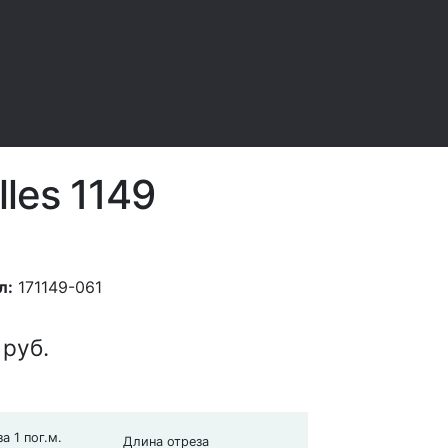
les 1149
л:
171149-061
0
руб.
а 1 пог.м.
Длина отреза