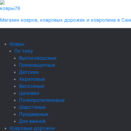
ковры
78
Магазин ковров, ковровых дорожек и ковролина в Сан
Ковры
По типу
Высоковорсные
Грязезащитные
Детские
Акриловые
Вискозные
Циновки
Полипропиленовые
Шерстяные
Придверные
Для ванной
Ковровые дорожки