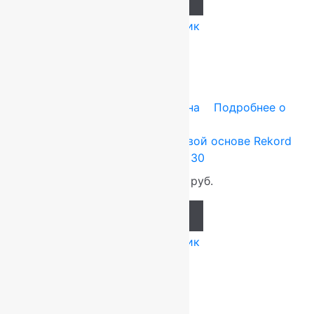
Купить в 1 клик
-20%
Tarkett (Сербия)
1x30 м
Резина
Подробнее о
товаре
Ковровая дорожка на резиновой основе Rekord
Коричневая 1×30
1 000
руб.
800
руб.
Add to cart
Купить в 1 клик
-20%