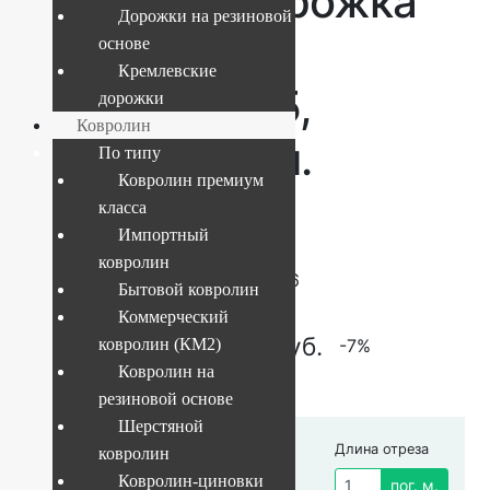
ковровая дорожка
Дорожки на резиновой
Акварель
основе
Кремлевские
20624_22155,
дорожки
Ковролин
ширина 0.6 м.
По типу
Ковролин премиум
класса
Импортный
Текущий размер:
0.6 м
ковролин
Артикул:
20624_22155Д-00006
Бытовой ковролин
Коммерческий
835
руб.
780
руб.
ковролин (КМ2)
-7%
Ковролин на
резиновой основе
Шерстяной
Ширина рулона
Стоимость за 1
Длина отреза
ковролин
пог.м.
м
Ковролин-циновки
пог. м.