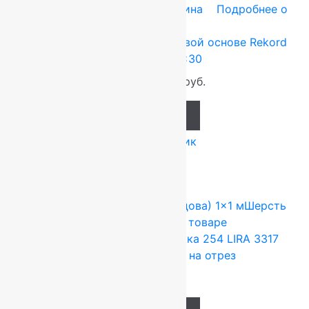
Tarkett (Сербия)
0.8x30 м
Резина
Подробнее о
товаре
Ковровая дорожка на резиновой основе Rekord
Бордовая 0.8×30
800
руб.
640
руб.
Add to cart
Купить в 1 клик
FLOARE-CARPET (Ковры Молдова)
1x1 м
Шерсть
100%
Подробнее о товаре
Шерстяная ковровая дорожка 254 LIRA 3317
CLASSIC 1х1м.,Рулон на отрез
11 000
руб.