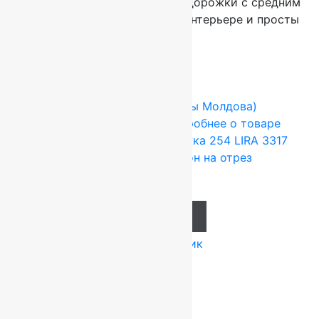
Плотные красивые ковровые дорожки с средним
ворсом хорошо смотрятся в интерьере и просты
в уходе!
Сопутствующие товары
FLOARE-CARPET (Ковры Молдова)
1,95x1 м
Шерсть 100%
Подробнее о товаре
Шерстяная ковровая дорожка 254 LIRA 3317
CLASSIC 1,95х1м.,Рулон на отрез
21 450
руб.
Add to cart
Купить в 1 клик
-20%