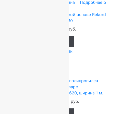
Tarkett (Сербия)
0.8x30 м
Резина
Подробнее о
товаре
Ковровая дорожка на резиновой основе Rekord
Зеленая 0.8×30
800
руб.
640
руб.
Add to cart
Купить в 1 клик
-6%
KRC carpet
1x30 м
Frise — полипропилен
Подробнее о товаре
Турецкая дорожка Фрузан 3620, ширина 1 м.
1 390
руб.
1 300
руб.
Add to cart