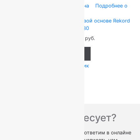
Tarkett (Сербия)
1x30 м
Резина
Подробнее о
товаре
Ковровая дорожка на резиновой основе Rekord
Бордовая 1×30
1 000
руб.
800
руб.
Add to cart
Купить в 1 клик
Вас что-то интересует?
проконсультируем по телефону
ответим в онлайне
заказать обратный звонок
написать нам