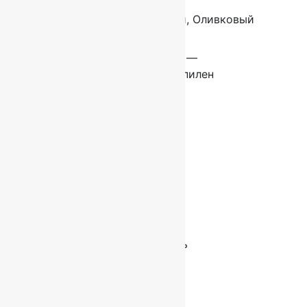
Цвет
Бежевый, Оливковый
Состав
Heat-Set —
полипропилен
Страна
Россия
Высота
10 мм
ворса
Плотность
281600
Коллекция
Акварель
КРАТКОЕ ОПИСАНИЕ