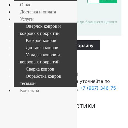
780 ₽ / пог.
О нас
м.
Доставка и оплата
Услуги
Пагонаж автоматически округляется до большего целого
Оверлок ковров и
числа
ковровых покрытий
Раскрой ковров
Российская
-
+
В корзину
ковровая
Доставка ковров
дорожка
Укладка ковров и
Купить в 1 клик
Акварель
20624_22155,
ковровых покрытий
ширина
Сварка ковров
0.6
ВНИМАНИЕ!
м.
Обработка ковров
quantity
О наличие и стоимости товара уточняйте по
тесьмой
телефонам:
+7 (812) 377-09-32
,
+7 (967) 346-75-
Контакты
44
ОСНОВНЫЕ ХАРАКТЕРИСТИКИ
Размер (м)
0.6