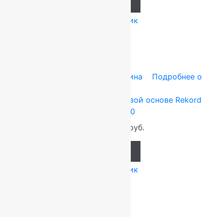
Add to cart
Купить в 1 клик
-20%
Tarkett (Сербия)
0.8x30 м
Резина
Подробнее о
товаре
Ковровая дорожка на резиновой основе Rekord
Синяя 0.8×30
800
руб.
640
руб.
Add to cart
Купить в 1 клик
-20%