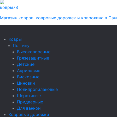
ковры
78
Магазин ковров, ковровых дорожек и ковролина в Сан
Ковры
По типу
Высоковорсные
Грязезащитные
Детские
Акриловые
Вискозные
Циновки
Полипропиленовые
Шерстяные
Придверные
Для ванной
Ковровые дорожки