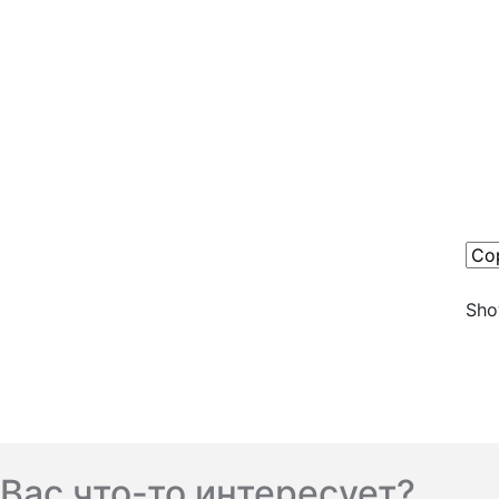
Show
Вас что-то интересует?