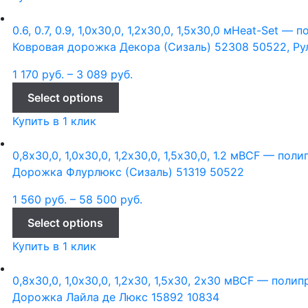
0.6, 0.7, 0.9, 1,0х30,0, 1,2х30,0, 1,5х30,0 м
Heat-Set — п
Ковровая дорожка Декора (Сизаль) 52308 50522, Ру
1 170
руб.
–
3 089
руб.
Select options
Купить в 1 клик
0,8х30,0, 1,0х30,0, 1,2х30,0, 1,5х30,0, 1.2 м
BCF — поли
Дорожка Флурлюкс (Сизаль) 51319 50522
1 560
руб.
–
58 500
руб.
Select options
Купить в 1 клик
0,8х30,0, 1,0х30,0, 1,2х30, 1,5х30, 2х30 м
BCF — полип
Дорожка Лайла де Люкс 15892 10834