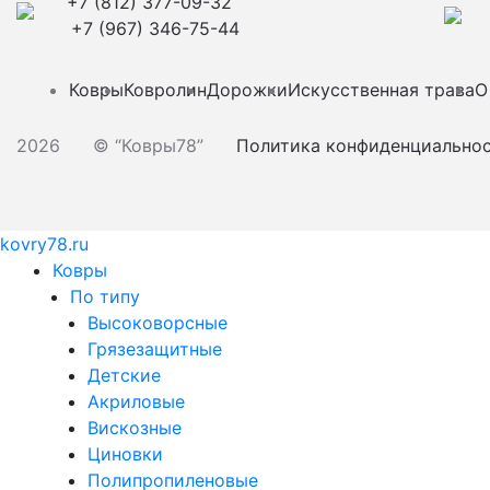
+7 (812) 377-09-32
+7 (967) 346-75-44
Ковры
Ковролин
Дорожки
Искусственная трава
О
2026
© “Ковры78”
Политика конфиденциально
kovry78.ru
Ковры
По типу
Высоковорсные
Грязезащитные
Детские
Акриловые
Вискозные
Циновки
Полипропиленовые