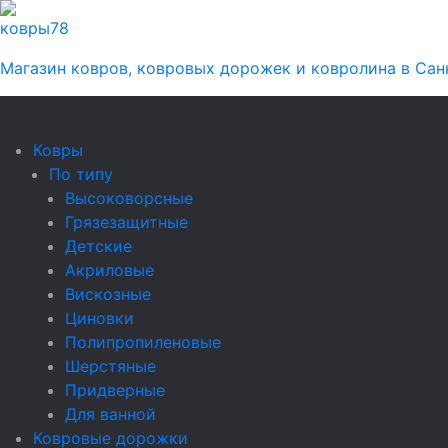
ковры
78
Магазин ковров, ковровых дорожек и ковролина в Сан
Ковры
По типу
Высоковорсные
Грязезащитные
Детские
Акриловые
Вискозные
Циновки
Полипропиленовые
Шерстяные
Придверные
Для ванной
Ковровые дорожки