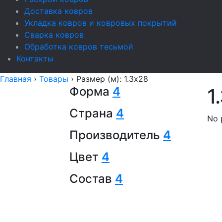
Доставка ковров
Укладка ковров и ковровых покрытий
Сварка ковров
Обработка ковров тесьмой
Контакты
Главная
›
Товары
›
Размер (м): 1.3x28
Форма
4
1
Страна
4
No 
Производитель
4
Цвет
4
Состав
4