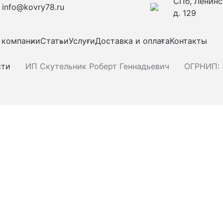
СПб, Ленинс
info@kovry78.ru
д. 129
 компании
Статьи
Услуги
Доставка и оплата
Контакты
сти
ИП Скутельник Роберт Геннадьевич
ОГРНИП: 