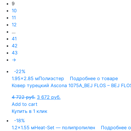
9
10
11
12
…
41
42
43
→
-22%
1.95x2.85 м
Полиэстер
Подробнее о товаре
Ковер турецкий Ascona 1075A_BEJ FLOS – BEJ FLOS
4 722
руб.
3 672
руб.
Add to cart
Купить в 1 клик
-18%
1.2x1.55 м
Heat-Set — полипропилен
Подробнее о