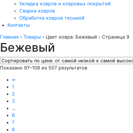
Укладка ковров и ковровых покрытий
Сварка ковров
Обработка ковров тесьмой
Контакты
Главная
›
Товары
›
Цвет ковра: Бежевый
›
Страница 9
Бежевый
Показано 97–108 из 507 результатов
←
1
2
3
…
6
7
8