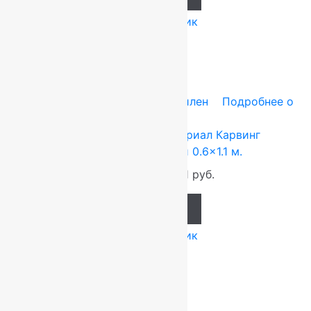
Купить в 1 клик
-20%
0.6x1.1 м
Heat-Set — полипропилен
Подробнее о
товаре
Ковер российский Империал Карвинг
28813_22377, Прямой 0.6×1.1 м.
1 535
руб.
1 221
руб.
Add to cart
Купить в 1 клик
-20%