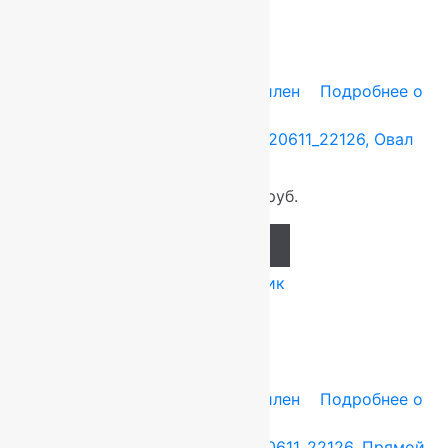
-7%
0.6x1.1 м
Heat-Set — полипропилен
Подробнее о
товаре
Ковер российский Акварель 20611_22126, Овал
0.6×1.1 м.
920
руб.
858
руб.
Add to cart
Купить в 1 клик
-7%
0.6x1.1 м
Heat-Set — полипропилен
Подробнее о
товаре
Ковер российский Акварель 20611_22126, Прямой