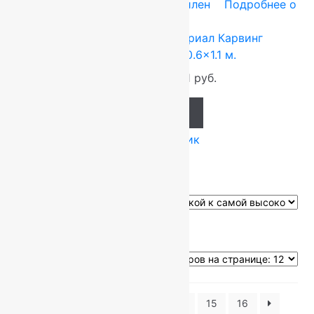
0.6x1.1 м
Heat-Set — полипропилен
Подробнее о
товаре
Ковер российский Империал Карвинг
28814_22377, Овал 0.6×1.1 м.
1 535
руб.
1 221
руб.
Add to cart
Купить в 1 клик
Показано 1–12 из 190 результатов
1
2
3
4
…
14
15
16