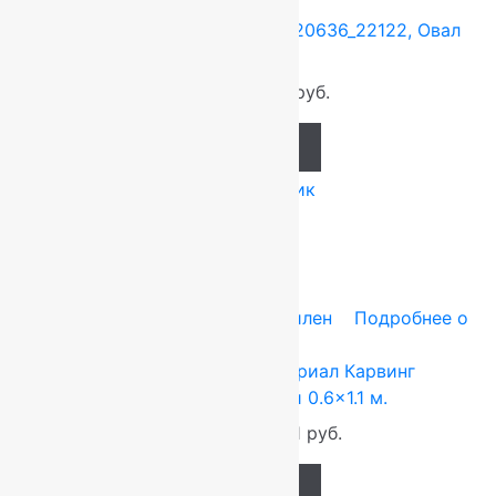
товаре
Ковер российский Акварель 20636_22122, Овал
0.6×1.1 м.
920
руб.
858
руб.
Add to cart
Купить в 1 клик
-20%
0.6x1.1 м
Heat-Set — полипропилен
Подробнее о
товаре
Ковер российский Империал Карвинг
28801_22366, Прямой 0.6×1.1 м.
1 535
руб.
1 221
руб.
Add to cart