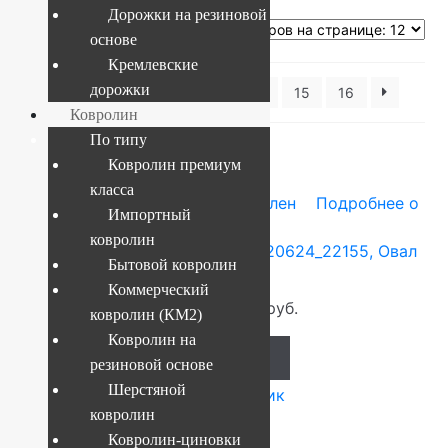
Дорожки на резиновой
основе
Кремлевские
дорожки
1
2
3
4
…
14
15
16
Ковролин
По типу
Ковролин премиум
-9%
класса
0.6x1 м
Heat-Set — полипропилен
Подробнее о
Импортный
товаре
ковролин
Ковер российский Акварель 20624_22155, Овал
Бытовой ковролин
0.6×1 м.
Коммерческий
860
руб.
780
руб.
ковролин (КМ2)
Ковролин на
Add to cart
резиновой основе
Шерстяной
Купить в 1 клик
ковролин
Ковролин-циновки