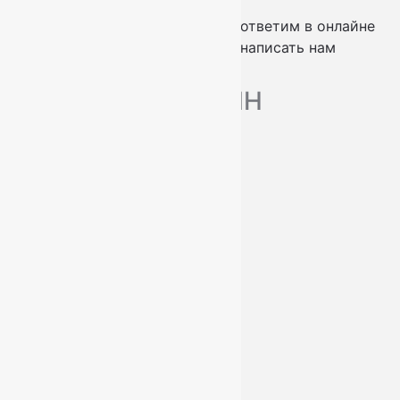
проконсультируем по телефону
ответим в онлайне
заказать обратный звонок
написать нам
МАГАЗИН
Ковры
Ковровые дорожки
Ковролин
О нас
Доставка и оплата
Услуги
Контакты
+7 (812) 377-09-32
+7 (967) 346-75-44
info@kovry78.ru
СПб, Ленинский пр.,