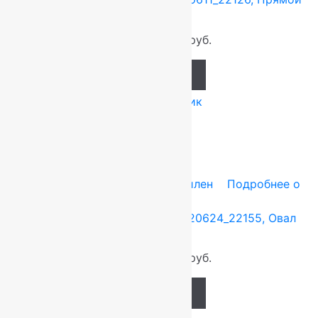
0.6×1.1 м.
920
руб.
858
руб.
Add to cart
Купить в 1 клик
-7%
0.6x1.1 м
Heat-Set — полипропилен
Подробнее о
товаре
Ковер российский Акварель 20624_22155, Овал
0.6×1.1 м.
920
руб.
858
руб.
Add to cart