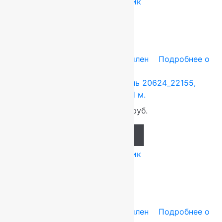
Купить в 1 клик
-7%
0.6x1.1 м
Heat-Set — полипропилен
Подробнее о
товаре
Ковер российский Акварель 20624_22155,
Прямой 0.6×1.1 м.
920
руб.
858
руб.
Add to cart
Купить в 1 клик
-7%
0.6x1.1 м
Heat-Set — полипропилен
Подробнее о