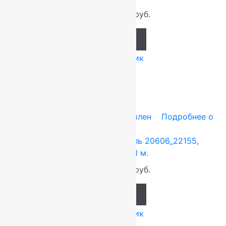
920
руб.
858
руб.
Add to cart
Купить в 1 клик
-7%
0.6x1.1 м
Heat-Set — полипропилен
Подробнее о
товаре
Ковер российский Акварель 20606_22155,
Прямой 0.6×1.1 м.
920
руб.
858
руб.
Add to cart
Купить в 1 клик