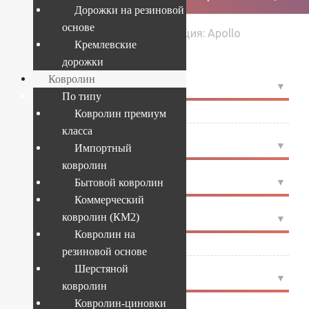
Дорожки на резиновой
основе
›
›
Коллекция: Apollo
Главная
Товары
Кремлевские
дорожки
Ковролин
4
РАЗМЕР
По типу
Ковролин премиум
4x25
(2)
класса
4
ФОРМА
Импортный
ковролин
4
СТРАНА
Бытовой ковролин
Коммерческий
ковролин (КМ2)
4
ПРОИЗВОДИТЕЛЬ
Ковролин на
ITC Balta
(2)
резиновой основе
Шерстяной
4
ЦВЕТ
ковролин
Ковролин-циновки