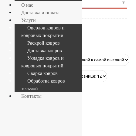
4
СОСТАВ
О нас
Доставка и оплата
Полиамид
(2)
Услуги
Оверлок ковров и
ковровых покрытий
Apollo
Раскрой ковров
Доставка ковров
Укладка ковров и
ковровых покрытий
Сварка ковров
Showing all 2 results
Обработка ковров
тесьмой
Контакты