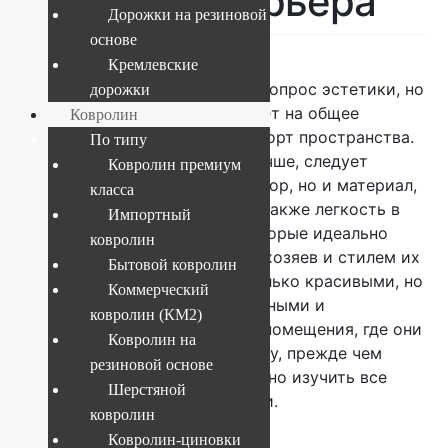
Вашего интерьера
Дорожки на резиновой
основе
Кремлевские
Выбор ковра – это не только вопрос эстетики, но
дорожки
и практичности, ведь он влияет на общее
Ковролин
восприятие интерьера и комфорт пространства.
По типу
Чтобы понять, какой ковер лучше, следует
Ковролин премиум
учитывать не только цвет и узор, но и материал,
класса
из которого он изготовлен, а также легкость в
Импортный
уходе. Лучшие ковры – те, которые идеально
ковролин
сочетаются с образом жизни хозяев и стилем их
Бытовой ковролин
дома. Они должны быть не только красивыми, но
Коммерческий
и функциональными, долговечными и
ковролин (КМ2)
соответствовать назначению помещения, где они
Ковролин на
будут использоваться. Поэтому, прежде чем
резиновой основе
сделать выбор, стоит тщательно изучить все
Шерстяной
варианты и их характеристики.
ковролин
Ковролин-циновки