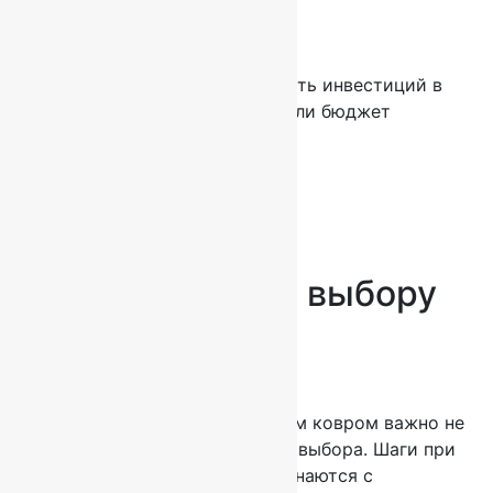
Рассмотрите возможность инвестиций в
эксклюзивные ковры, если бюджет
позволяет.
Практическое
руководство по выбору
ковра
При походе в магазин за новым ковром важно не
теряться среди многообразия выбора. Шаги при
выборе ковра в магазине начинаются с