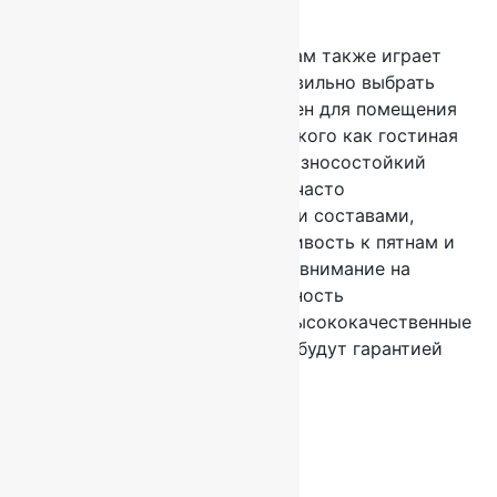
Устойчивость к износу и пятнам также играет
ключевую роль в том, как правильно выбрать
ковер. Если ковер предназначен для помещения
с высокой проходимостью, такого как гостиная
или коридор, важно выбрать износостойкий
вариант. Современные ковры часто
обрабатываются специальными составами,
которые повышают их устойчивость к пятнам и
износу. При покупке обратите внимание на
плотность ворса и его способность
сопротивляться истиранию. Высококачественные
материалы и плотное вязание будут гарантией
долговечности вашего ковра.