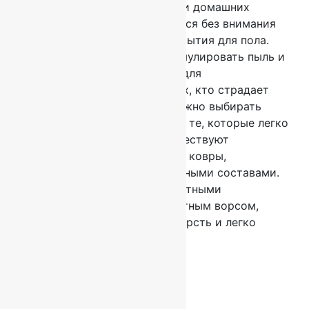
Влияние ковра на аллергиков и домашних
животных не должно оставаться без внимания
при выборе подходящего покрытия для пола.
Некоторые ковры могут аккумулировать пыль и
аллергены, что нежелательно для
чувствительных людей или тех, кто страдает
аллергией. В таких случаях нужно выбирать
ковры с коротким ворсом или те, которые легко
чистить и стирать. Также существуют
специальные антиаллергенные ковры,
обработанные противомикробными составами.
Для домов с домашними животными
предпочтительны ковры с плотным ворсом,
которые не будут собирать шерсть и легко
очищаются от загрязнений.