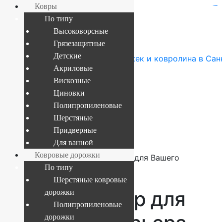
Ковры
kampungbet
kampungbet
situs slot gacor
monperatoto
monperatoto
monperatoto
monperatoto
togel online
situs gacor
situs gacor
situs togel
slot gacor
situs togel
situs togel
link gacor
cabe4d
cabe4d
cabe4d
cabe4d
cabe4d
cabe4d
cabe4d
cabe4d
cabe4d
cabe4d
cabe4d
slot gacor
slot gacor
slot gacor
situs toto
toto togel
rimbatoto
rimbatoto
rimbatoto
rimbatoto
rimbatoto
rimbatoto
rimbatoto
rimbatoto
rimbatoto
rimbatoto
rimbatoto
rimbatoto
toto togel
situs toto
slot resmi
situs toto
toto togel
toto togel
situs toto
situs toto
situs toto
toto togel
situs toto
situs toto
situs toto
situs toto
situs toto
toto togel
situs toto
situs toto
toto togel
situs toto
situs toto
situs toto
situs toto
toto togel
situs toto
toto togel
situs toto
situs toto
toto togel
toto togel
situs toto
rimbatoto
rimbatoto
situs slot
rimbatoto
rimbatoto
slot resmi
situs slot
toto slot
toto slot
toto slot
toto slot
toto slot
toto slot
toto slot
toto slot
toto slot
link slot
toto slot
По типу
Высоковорсные
ковры
78
Грязезащитные
Детские
Магазин ковров, ковровых дорожек и ковролина в Сан
Акриловые
+7 (812) 377-09-32
Вискозные
+7 (967) 346-75-44
Циновки
СПб, Ленинский пр., д. 129
Полипропиленовые
Пн-Вс. 11:00 - 20:00
Шерстяные
Связаться с нами
Придверные
0
Для ванной
0
Ковровые дорожки
Главная
›
Статьи
›
Лучший ковер для Вашего
По типу
интерьера
Шерстяные ковровые
Опубликовано
27.02.2024
Лучший ковер для
дорожки
Полипропиленовые
дорожки