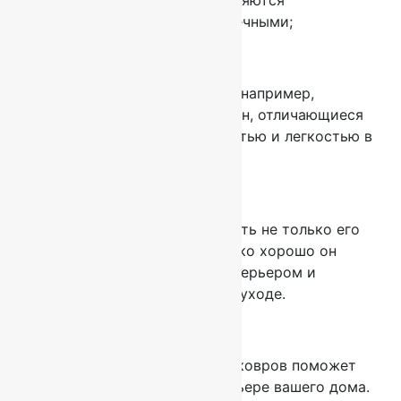
или хлопок, которые являются
экологичными и долговечными;
синтетические волокна, например,
полипропилен или нейлон, отличающиеся
высокой износостойкостью и легкостью в
уходе.
Выбирая ковер, стоит учитывать не только его
внешний вид, но и то, насколько хорошо он
будет сочетаться с общим интерьером и
удовлетворять потребности в уходе.
Понимание стилей и дизайна ковров поможет
правильно вписать их в интерьере вашего дома.