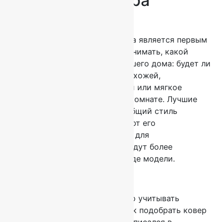
Критерии выбора
Определение назначения ковра является первым
шагом в его выборе. Важно понимать, какой
ковер лучше подойдет для вашего дома: будет ли
это практичный элемент в прихожей,
изысканный акцент в гостиной или мягкое
основание для игр в детской комнате. Лучшие
ковры не только дополняют общий стиль
помещения, но и соответствуют его
функциональности. Например, для
высокопроходимых зон подойдут более
износостойкие и легкие в уходе модели.
При выборе ковра необходимо учитывать
размеры и форму комнаты. Как подобрать ковер