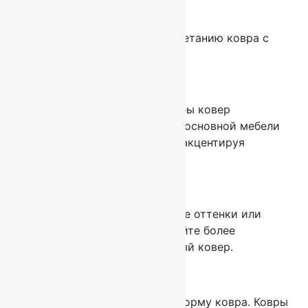
Вот несколько советов по сочетанию ковра с
мебелью и аксессуарами:
Стремитесь к тому, чтобы ковер
гармонировал с цветом основной мебели
или создавал контраст, акцентируя
внимание на себе.
Если мебель имеет яркие оттенки или
сложные узоры, выбирайте более
спокойный и нейтральный ковер.
Обратите внимание на форму ковра. Ковры