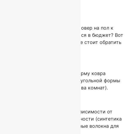
и ухаживать за ними.
Подводя итог, как подобрать ковер на пол к
интерьеру и при этом уложиться в бюджет? Вот
основные моменты, на которые стоит обратить
внимание:
Определите размер и форму ковра
(например, ковры прямоугольной формы
подходят для большинства комнат).
Выберите материал в зависимости от
бюджета и функциональности (синтетика
для экономии, натуральные волокна для
роскоши).