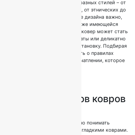
Ковры бывают самых разнообразных стилей – от
классических до современных, от этнических до
минималистичных. При выборе дизайна важно,
чтобы ковер гармонировал с уже имеющейся
мебелью и декором. Хороший ковер может стать
центральным элементом комнаты или деликатно
дополнять существующую обстановку. Подбирая
узоры и цвета, следует помнить о правилах
сочетаемости и об общем впечатлении, которое
вы хотите создать в комнате.
Сравнение типов ковров
В выборе ковра для дома важно понимать
разницу между ворсистыми и гладкими коврами.