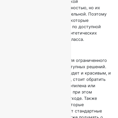
ковры часто отличаются высокой
износостойкостью и долговечностью, но их
стоимость может быть значительной. Поэтому
стоит рассмотреть варианты, которые
предлагают хорошее качество по доступной
цене, например, изделия из синтетических
волокон или ковры среднего класса.
Для тех, кто ищет варианты для ограниченного
бюджета, существует ряд доступных решений.
Как выбрать ковер, который будет и красивым, и
недорогим? В первую очередь, стоит обратить
внимание на ковры из полипропилена или
полиэстера – они недороги, но при этом
достаточно прочны и легки в уходе. Также
можно рассмотреть ковры, которые
производятся массово и имеют стандартные
размеры и дизайны. Важно также подумать о