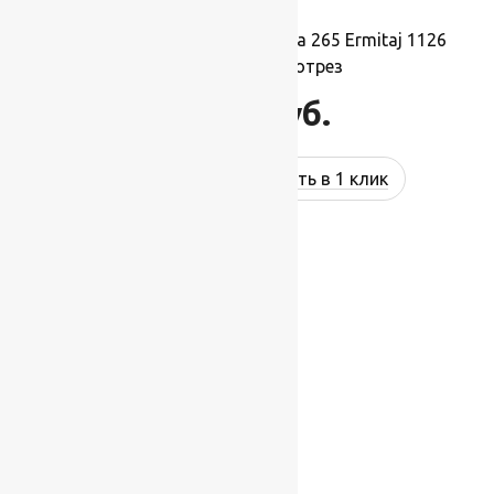
Ковровая шерстяная дорожка 265 Ermitaj 1126
1,5х1м.,Рулон на отрез
16 500
руб.
Купить в 1 клик