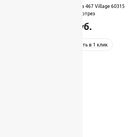
Ковровая шерстяная дорожка 467 Village 60315
1,4х1м.,Рулон на отрез
15 400
руб.
Купить в 1 клик