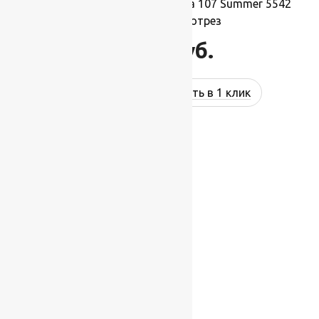
Ковровая шерстяная дорожка 107 Summer 5542
1,4х1м.,Рулон на отрез
15 400
руб.
Купить в 1 клик