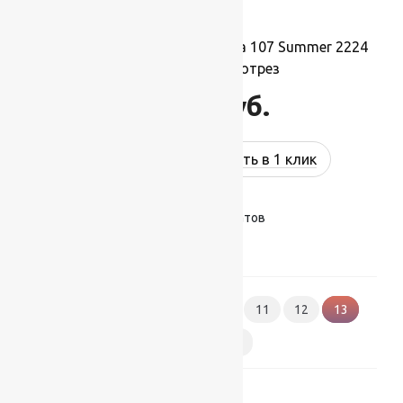
Ковровая шерстяная дорожка 107 Summer 2224
1,5х1м.,Рулон на отрез
16 500
руб.
Купить в 1 клик
Показано 145–156 из 174 результатов
1
2
3
…
10
11
12
13
14
15