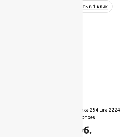
Купить в 1 клик
Ковровая шерстяная дорожка 254 Lira 2224
1,4х1м.,Рулон на отрез
15 400
руб.