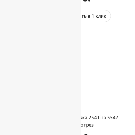
Купить в 1 клик
Ковровая шерстяная дорожка 254 Lira 5542
1,4х1м.,Рулон на отрез