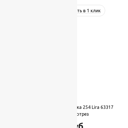
Купить в 1 клик
Ковровая шерстяная дорожка 254 Lira 63317
1,4х1м.,Рулон на отрез
15 400
руб.