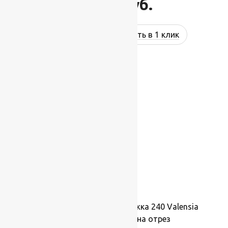
15 400
руб.
Купить в 1 клик
Ковровая шерстяная дорожка 240 Valensia
60121 1,4х1м.,Рулон на отрез