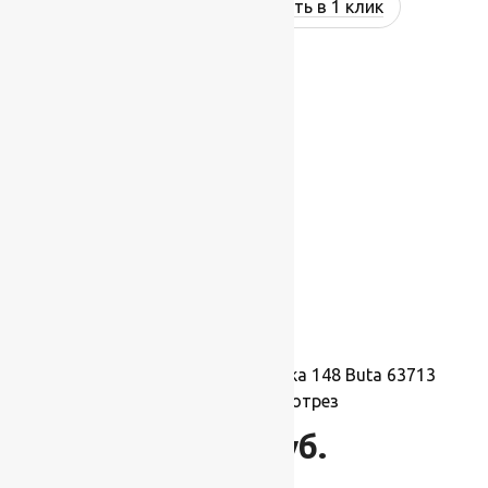
Купить в 1 клик
Ковровая шерстяная дорожка 148 Buta 63713
1,4х1м.,Рулон на отрез
15 400
руб.