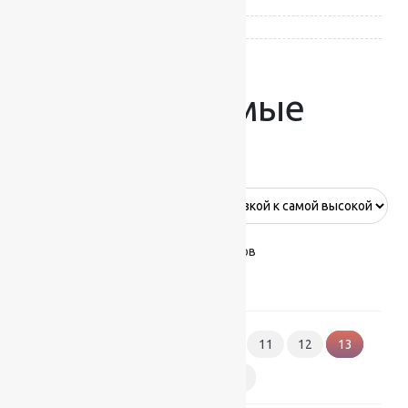
Heat-Set — полипропилен
(1)
Шерсть 100%
(4)
Рекомендуемые
дорожки
Показано 145–156 из 174 результатов
1
2
3
…
10
11
12
13
14
15