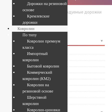
Дорожки на резиновой
основе
›
›
Рекомендуемые дорожки
Главная
Товары
Кремлевские
›
Страница 13
дорожки
Ковролин
По типу
4
РАЗМЕР
Ковролин премиум
класса
0.65x1
(20)
Импортный
1.5x1
(20)
ковролин
1.3x25
(1)
Бытовой ковролин
1.4x1
(20)
Коммерческий
1x1
(2)
ковролин (КМ2)
1.1x25
(1)
Ковролин на
1.2x1
(1)
резиновой основе
3x1
(1)
Шерстяной
Развернуть
ковролин
Ковролин-циновки
4