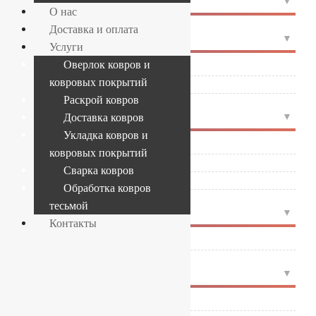
ФОРМА
О нас
Доставка и оплата
4
СТРАНА
Услуги
Оверлок ковров и
Белоруссия
(1)
ковровых покрытий
Молдова
(4)
Раскрой ковров
4
ПРОИЗВОДИТЕЛЬ
Доставка ковров
Укладка ковров и
FLOARE-CARPET
(4)
ковровых покрытий
ОАО Витебские ковры
(1)
Сварка ковров
ОАО Ковры Бреста
(1)
Обработка ковров
тесьмой
4
ЦВЕТ
Контакты
Бежевый
(1)
4
СОСТАВ
Frise — полипропилен
(1)