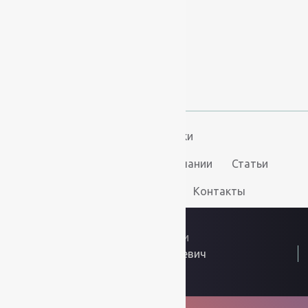
+7 (812) 377-09-32
+7 (967) 346-75-44
info@kovry78.ru
СПб, Ленинский пр.,
д. 129
Пн-Вс. 11:00 - 20:00
Ковры
Ковролин
Дорожки
Искусственная трава
О компании
Статьи
Услуги
Доставка и оплата
Контакты
2026
© “Ковры78”
Политика конфиденциальности
ИП Скутельник Роберт Геннадьевич
ОГРНИП: 317861700058934
Интернет решения