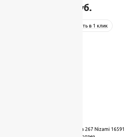
15 400
руб.
Купить в 1 клик
Ковровая шерстяная дорожка 267 Nizami 16591
1,4х1м.,Рулон на отрез