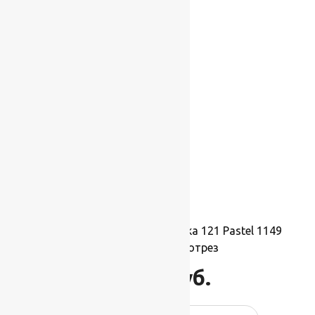
Ковровая шерстяная дорожка 121 Pastel 1149
1,4х1м.,Рулон на отрез
15 400
руб.