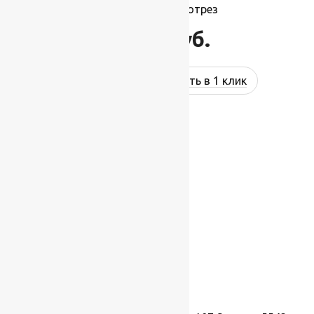
1,4х1м.,Рулон на отрез
15 400
руб.
Купить в 1 клик