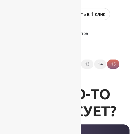
Купить в 1 клик
Показано 169–174 из 174 результатов
1
2
3
…
12
13
14
15
ВАС ЧТО-ТО
ИНТЕРЕСУЕТ?