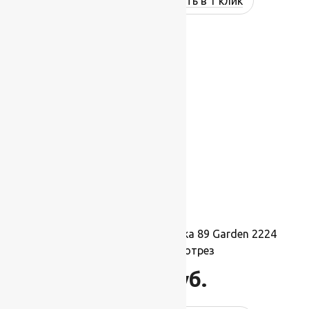
Купить в 1 клик
Ковровая шерстяная дорожка 89 Garden 2224
1,5х1м.,Рулон на отрез
16 500
руб.