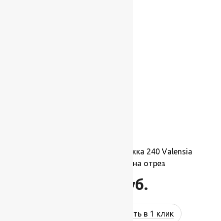
Ковровая шерстяная дорожка 240 Valensia
60121 1,5х1м.,Рулон на отрез
16 500
руб.
Купить в 1 клик