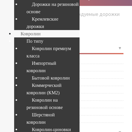
Дорожки на резиновой
основе
›
›
Рекомендуемые дорожки
Главная
Товары
Кремлевские
›
Страница 15
дорожки
Ковролин
По типу
4
РАЗМЕР
Ковролин премиум
класса
0.65x1
(20)
Импортный
1.5x1
(20)
ковролин
1.3x25
(1)
Бытовой ковролин
1.4x1
(20)
Коммерческий
1x1
(2)
ковролин (КМ2)
1.1x25
(1)
Ковролин на
1.2x1
(1)
резиновой основе
3x1
(1)
Шерстяной
Развернуть
ковролин
Ковролин-циновки
4