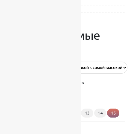
Heat-Set — полипропилен
(1)
Шерсть 100%
(4)
Рекомендуемые
дорожки
Показано 169–174 из 174 результатов
1
2
3
…
12
13
14
15