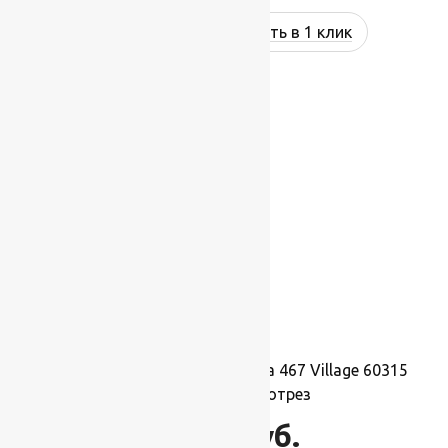
Купить в 1 клик
Ковровая шерстяная дорожка 467 Village 60315
1,5х1м.,Рулон на отрез
16 500
руб.