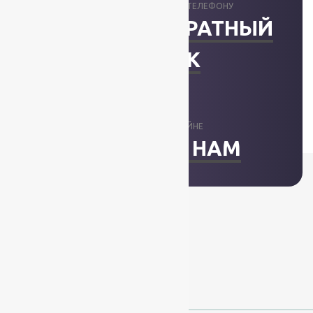
ПРОКОНСУЛЬТИРУЕМ ПО ТЕЛЕФОНУ
ЗАКАЗАТЬ ОБРАТНЫЙ
ЗВОНОК
ОТВЕТИМ В ОНЛАЙНЕ
НАПИСАТЬ НАМ
+7 (812) 377-09-32
+7 (967) 346-75-44
info@kovry78.ru
СПб, Ленинский пр.,
д. 129
Пн-Вс. 11:00 - 20:00