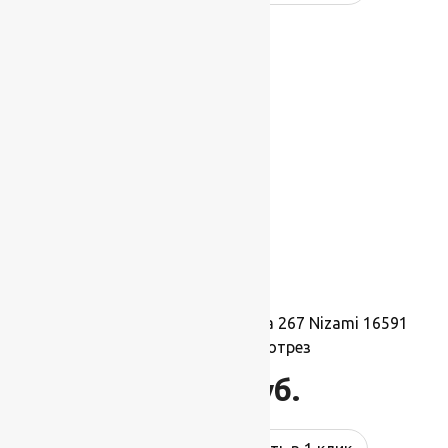
Ковровая шерстяная дорожка 267 Nizami 16591
1,5х1м.,Рулон на отрез
16 500
руб.