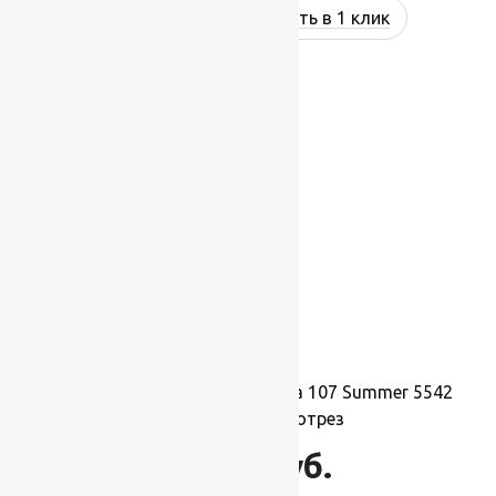
Купить в 1 клик
Ковровая шерстяная дорожка 107 Summer 5542
1,5х1м.,Рулон на отрез
16 500
руб.