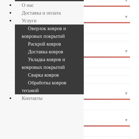
ФОРМА
О нас
Доставка и оплата
4
СТРАНА
Услуги
Оверлок ковров и
Белоруссия
(1)
ковровых покрытий
Молдова
(4)
Раскрой ковров
4
ПРОИЗВОДИТЕЛЬ
Доставка ковров
Укладка ковров и
FLOARE-CARPET
(4)
ковровых покрытий
ОАО Витебские ковры
(1)
Сварка ковров
ОАО Ковры Бреста
(1)
Обработка ковров
тесьмой
4
ЦВЕТ
Контакты
Бежевый
(1)
4
СОСТАВ
Frise — полипропилен
(1)