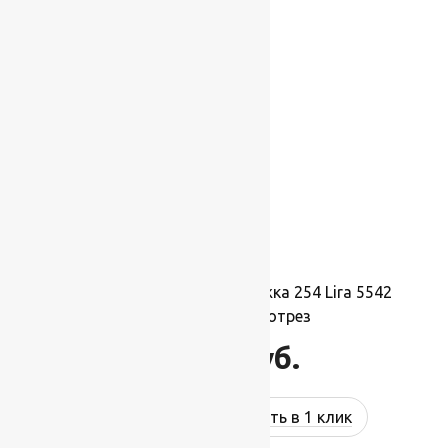
Ковровая шерстяная дорожка 254 Lira 5542
1,5х1м.,Рулон на отрез
16 500
руб.
Купить в 1 клик