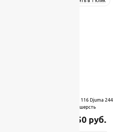
Купить в 1 клик
-17%
Ковер шерстяной Прямой 116 Djuma 244
2,50×3,50 м, 100% шерсть
96 250
руб.
115 500
руб.