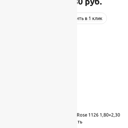
44 880
руб.
53 856
руб.
Купить в 1 клик
-17%
Ковер шерстяной Прямой 113 Rose 1126 1,80×2,30
м, 100% шерсть