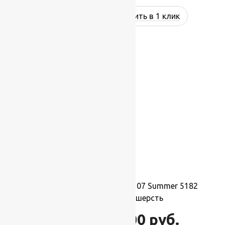
Купить в 1 клик
-17%
Ковер шерстяной Прямой 107 Summer 5182
2,00×2,50 м, 100% шерсть
55 000
руб.
66 000
руб.