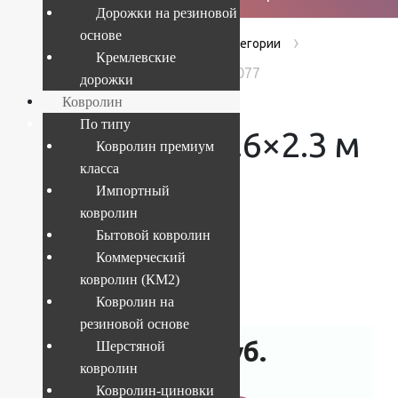
Дорожки на резиновой
основе
›
›
›
Главная
Products
Без категории
Кремлевские
Ковер Bella 1.6x2.3 м 7148 1 51077
дорожки
Ковролин
По типу
Ковер Bella 1.6×2.3 м
Ковролин премиум
класса
7148 1 51077
Импортный
ковролин
Бытовой ковролин
Коммерческий
Текущий размер:
1.6x2.3 м
ковролин (КМ2)
Артикул:
4841808085754
Ковролин на
резиновой основе
22 820
руб.
Шерстяной
ковролин
Ковролин-циновки
Ковер