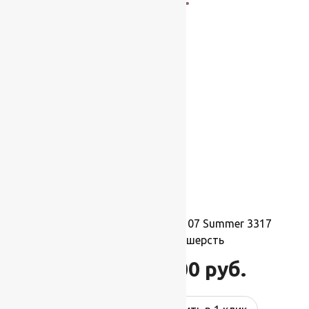
-17%
Ковер шерстяной Прямой 107 Summer 3317
2,00×3,40 м, 100% шерсть
74 800
руб.
89 760
руб.