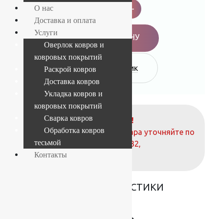
Bella
-
+
О нас
1.6x2.3
Доставка и оплата
м
7148
Услуги
1
В КОРЗИНУ
51077
Оверлок ковров и
quantity
ковровых покрытий
Купить в 1 клик
Раскрой ковров
Доставка ковров
Укладка ковров и
ковровых покрытий
Сварка ковров
ВНИМАНИЕ!
Обработка ковров
О наличие и стоимости товара уточняйте по
тесьмой
телефонам:
+7 (812) 377-09-32
,
Контакты
+7 (967) 346-75-44
ОСНОВНЫЕ ХАРАКТЕРИСТИКИ
Коллекция
Bella