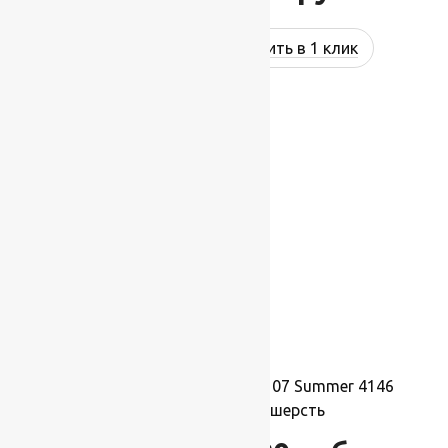
Купить в 1 клик
-17%
Ковер шерстяной Прямой 107 Summer 4146
1,70×2,40 м, 100% шерсть