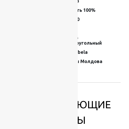
Размер (м)
1.6×2.3
Состав
Шерсть 100%
Плотность
800000
Высота ворса
9 мм
Форма
Ковер
прямоугольный
Производитель
Moldabela
Страна
Ковры Молдова
производителя
ковров
СОПУТСТВУЮЩИЕ
ТОВАРЫ