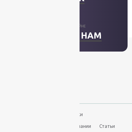
ОТВЕТИМ В ОНЛАЙНЕ
НАПИСАТЬ НАМ
+7 (812) 377-09-32
+7 (967) 346-75-44
info@kovry78.ru
СПб, Ленинский пр.,
д. 129
Пн-Вс. 11:00 - 20:00
Ковры
Ковролин
Дорожки
Искусственная трава
О компании
Статьи