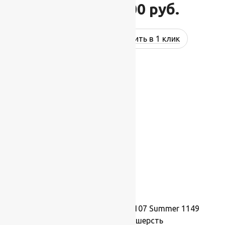
66 000
руб.
79 200
руб.
Купить в 1 клик
-17%
Ковер шерстяной Квадрат 107 Summer 1149
2,50×2,50 м, 100% шерсть