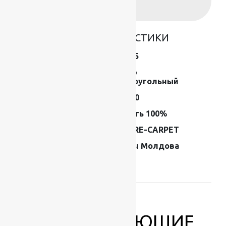
+7 (967) 346-75-44
ОСНОВНЫЕ ХАРАКТЕРИСТИКИ
Размер (м)
0.8×1.5
Форма
Ковер
прямоугольный
Плотность
520000
Состав
Шерсть 100%
Производитель
FLOARE-CARPET
Страна
Ковры Молдова
производителя
ковров
СОПУТСТВУЮЩИЕ