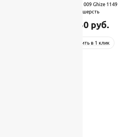
Ковер шерстяной Прямой 009 Ghize 1149
1,50×2,10 м, 100% шерсть
34 650
руб.
41 580
руб.
Купить в 1 клик
-17%