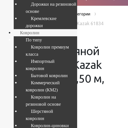
Дорожки на резиновой
основе
›
›
›
Главная
Products
Без категории
Кремлевские
Ковер шерстяной Прямой 569 Kazak 61834
дорожки
0,80x1,50 м, 100% шерсть
Ковролин
По типу
Ковер шерстяной
Ковролин премиум
класса
Прямой 569 Kazak
Импортный
ковролин
61834 0,80×1,50 м,
Бытовой ковролин
Коммерческий
100% шерсть
ковролин (КМ2)
Ковролин на
резиновой основе
Шерстяной
ковролин
Текущий размер:
0.8x1.5 м
Ковролин-циновки
Артикул:
569-61834