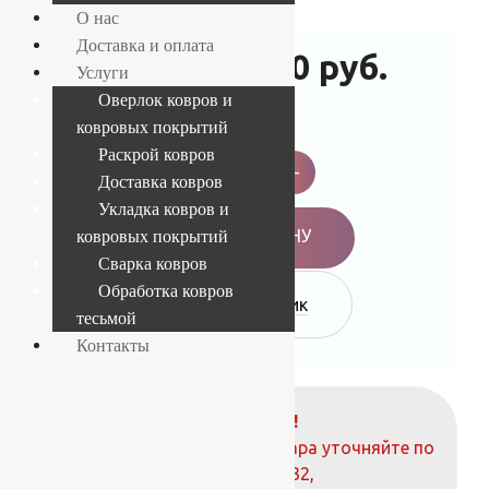
О нас
Доставка и оплата
13 200
руб.
15 840
руб.
Услуги
Оверлок ковров и
-17%
ковровых покрытий
Ковер
Раскрой ковров
шерстяной
-
+
Прямой
Доставка ковров
569
Укладка ковров и
Kazak
61834
В КОРЗИНУ
ковровых покрытий
0,80x1,50
Сварка ковров
м,
100%
Обработка ковров
Купить в 1 клик
шерсть
тесьмой
quantity
Контакты
ВНИМАНИЕ!
О наличие и стоимости товара уточняйте по
телефонам:
+7 (812) 377-09-32
,