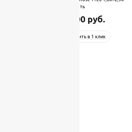
м, 100% шерсть
46 200
руб.
55 440
руб.
Купить в 1 клик
-17%