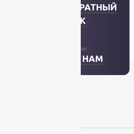
ЗАКАЗАТЬ ОБРАТНЫЙ
ЗВОНОК
ОТВЕТИМ В ОНЛАЙНЕ
НАПИСАТЬ НАМ
+7 (812) 377-09-32
+7 (967) 346-75-44
info@kovry78.ru
СПб, Ленинский пр.,
д. 129
Пн-Вс. 11:00 - 20:00