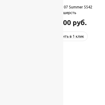
Ковер шерстяной Прямой 107 Summer 5542
3,00×4,50 м, 100% шерсть
132 000
руб.
158 400
руб.
Купить в 1 клик
-17%