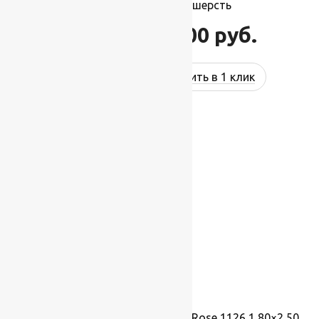
2,00×4,00 м, 100% шерсть
88 000
руб.
105 600
руб.
Купить в 1 клик
-17%
Ковер шерстяной Прямой 113 Rose 1126 1,80×2,50