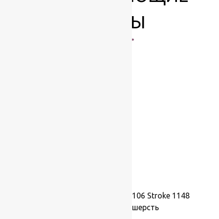
ТОВАРЫ
-17%
Ковер шерстяной Прямой 106 Stroke 1148
2,00×3,00 м, 100% шерсть