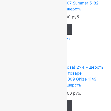
Ковер шерстяной Прямой 107 Summer 5182
2,00×3,50 м, 100% шерсть
92 400
руб.
77 000
руб.
Add to cart
Купить в 1 клик
-17%
FLOARE-CARPET (Ковры Молдова)
2x4 м
Шерсть
100%
Подробнее о товаре
Ковер шерстяной Прямой 009 Ghize 1149
2,00×4,00 м, 100% шерсть
105 600
руб.
88 000
руб.
Add to cart