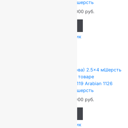
3,00×4,00 м, 100% шерсть
158 400
руб.
132 000
руб.
Add to cart
Купить в 1 клик
-17%
FLOARE-CARPET (Ковры Молдова)
2.5x4 м
Шерсть
100%
Подробнее о товаре
Ковер шерстяной Прямой 119 Arabian 1126
2,50×4,00 м, 100% шерсть
132 000
руб.
110 000
руб.
Add to cart
Купить в 1 клик