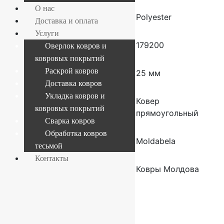
О нас
Состав
Polyester
Доставка и оплата
Услуги
Плотность
179200
Оверлок ковров и
ковровых покрытий
Раскрой ковров
Высота ворса
25 мм
Доставка ковров
Укладка ковров и
Форма
Ковер
ковровых покрытий
прямоугольный
Сварка ковров
Обработка ковров
Производитель
Moldabela
тесьмой
Контакты
Страна
Ковры Молдова
производителя
ковров