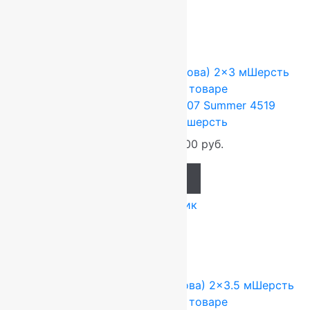
-17%
FLOARE-CARPET (Ковры Молдова)
2x3 м
Шерсть
100%
Подробнее о товаре
Ковер шерстяной Прямой 107 Summer 4519
2,00×3,00 м, 100% шерсть
79 200
руб.
66 000
руб.
Add to cart
Купить в 1 клик
-17%
FLOARE-CARPET (Ковры Молдова)
2x3.5 м
Шерсть
100%
Подробнее о товаре