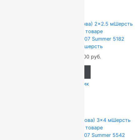
Сопутствующие товары
-17%
FLOARE-CARPET (Ковры Молдова)
2x2.5 м
Шерсть
100%
Подробнее о товаре
Ковер шерстяной Прямой 107 Summer 5182
2,00×2,50 м, 100% шерсть
66 000
руб.
55 000
руб.
Add to cart
Купить в 1 клик
-17%
FLOARE-CARPET (Ковры Молдова)
3x4 м
Шерсть
100%
Подробнее о товаре
Ковер шерстяной Прямой 107 Summer 5542