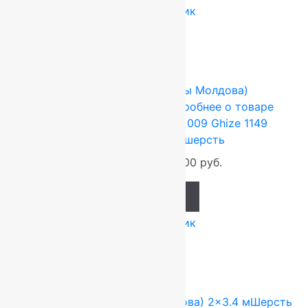
Купить в 1 клик
-17%
FLOARE-CARPET (Ковры Молдова)
1.5x2.8 м
Шерсть 100%
Подробнее о товаре
Ковер шерстяной Прямой 009 Ghize 1149
1,50×2,80 м, 100% шерсть
55 440
руб.
46 200
руб.
Add to cart
Купить в 1 клик
-17%
FLOARE-CARPET (Ковры Молдова)
2x3.4 м
Шерсть