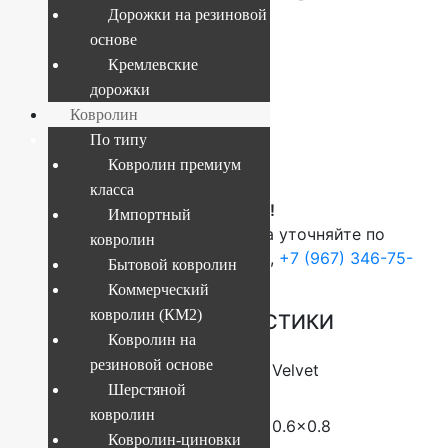
Дорожки на резиновой
основе
Текущий размер:
0.6x0.8 м
Кремлевские
Артикул:
4841227901222
дорожки
Ковролин
По типу
1 537
руб.
Ковролин премиум
класса
ВНИМАНИЕ!
Импортный
О наличие и стоимости товара уточняйте по
ковролин
телефонам:
+7 (812) 377-09-32
,
+7 (967) 346-75-
Бытовой ковролин
44
Коммерческий
ковролин (КМ2)
ОСНОВНЫЕ ХАРАКТЕРИСТИКИ
Ковролин на
резиновой основе
Коллекция
Velvet
Шерстяной
ковролин
Размер (м)
0.6×0.8
Ковролин-циновки