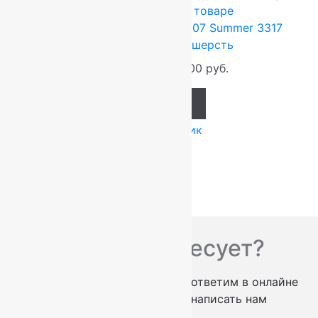
100%
Подробнее о товаре
Ковер шерстяной Прямой 107 Summer 3317
2,00×3,40 м, 100% шерсть
89 760
руб.
74 800
руб.
Add to cart
Купить в 1 клик
Вас что-то интересует?
проконсультируем по телефону
ответим в онлайне
заказать обратный звонок
написать нам