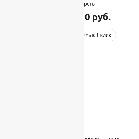
3,50 м, 100% шерсть
77 000
руб.
92 400
руб.
Купить в 1 клик
-17%