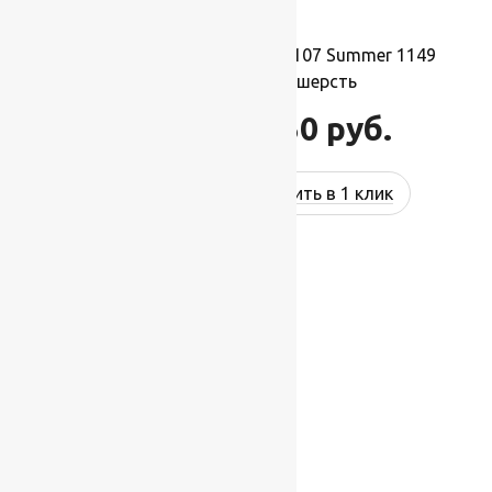
Ковер шерстяной Квадрат 107 Summer 1149
2,50×2,50 м, 100% шерсть
68 750
руб.
82 500
руб.
Купить в 1 клик
-17%