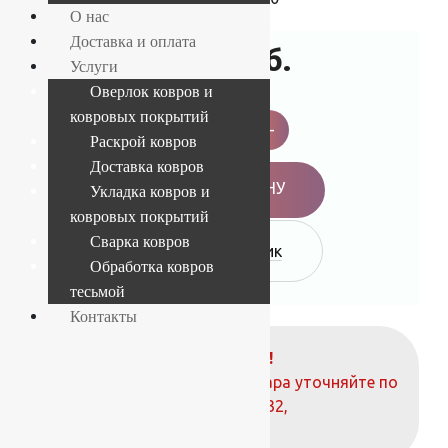
О нас
Доставка и оплата
4 925
руб.
Услуги
Оверлок ковров и
"Витебск"
ковровых покрытий
пок.
-
+
прош.
Раскрой ковров
с
Доставка ковров
печ.
pис.
В КОРЗИНУ
Укладка ковров и
12С25-
ковровых покрытий
ВИ
p1548_a6r
Сварка ковров
Купить в 1 клик
43,
Рулон
Обработка ковров
1.3x21.9
тесьмой
м
Беларусь
Контакты
quantity
ВНИМАНИЕ!
О наличие и стоимости товара уточняйте по
телефонам:
+7 (812) 377-09-32
,
+7 (967) 346-75-44