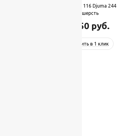
Ковер шерстяной Прямой 116 Djuma 244
2,50×3,50 м, 100% шерсть
96 250
руб.
115 500
руб.
Купить в 1 клик
-17%