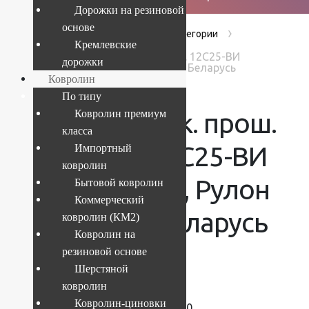
Дорожки на резиновой
основе
›
›
›
Главная
Products
Без категории
Кремлевские
"Витебск" пок. прош. с печ. pис. 12С25-ВИ
дорожки
p1548_a6r 43, Рулон 1.3x21.9 м Беларусь
Ковролин
По типу
“Витебск” пок. прош.
Ковролин премиум
класса
с печ. pис. 12С25-ВИ
Импортный
ковролин
p1548_a6r 43, Рулон
Бытовой ковролин
Коммерческий
1.3×21.9 м Беларусь
ковролин (КМ2)
Ковролин на
резиновой основе
Шерстяной
ковролин
Текущий размер:
1.3x21.9 м
Ковролин-циновки
Артикул:
SP46111218220439140