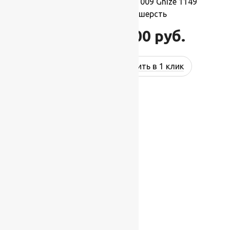
Ковер шерстяной Прямой 009 Ghize 1149
2,00×4,00 м, 100% шерсть
88 000
руб.
105 600
руб.
Купить в 1 клик
-17%