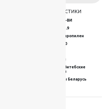
ОСНОВНЫЕ ХАРАКТЕРИСТИКИ
Коллекция
12С25-ВИ
Размер (м)
1.3×21.9
Состав
Полипропилен
Плотность
164000
Высота ворса
3 мм
Форма
Рулон
Производитель
ОАО Витебские
ковры
Страна
Ковры Беларусь
производителя
ковров