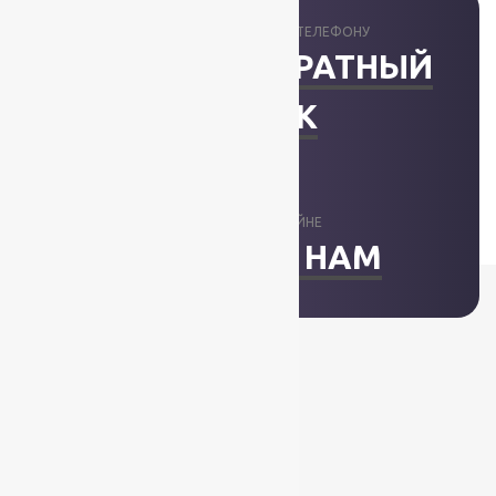
ПРОКОНСУЛЬТИРУЕМ ПО ТЕЛЕФОНУ
ЗАКАЗАТЬ ОБРАТНЫЙ
ЗВОНОК
ОТВЕТИМ В ОНЛАЙНЕ
НАПИСАТЬ НАМ
+7 (812) 377-09-32
+7 (967) 346-75-44
info@kovry78.ru
СПб, Ленинский пр.,
д. 129
Пн-Вс. 11:00 - 20:00