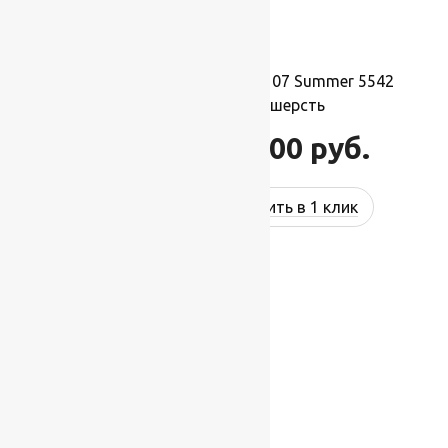
Ковер шерстяной Прямой 107 Summer 5542
3,00×4,50 м, 100% шерсть
132 000
руб.
158 400
руб.
Купить в 1 клик
-27%