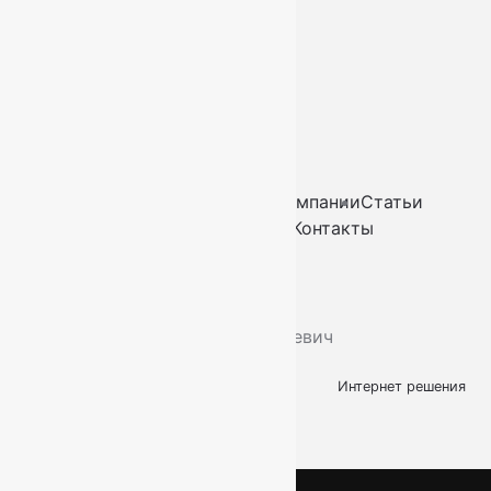
+7 (967) 346-75-44
info@kovry78.ru
СПб, Ленинский пр.,
д. 129
Пн-Вс. 11:00 - 20:00
Ковры
Ковролин
Дорожки
Искусственная трава
О компании
Статьи
Услуги
Доставка и оплата
Контакты
2026
© “Ковры78”
Политика конфиденциальности
ИП Скутельник Роберт Геннадьевич
ОГРНИП: 317861700058934
Интернет решения