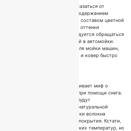
В первую очередь, следует отказаться от
порошков и отбеливателей с содержанием
хлора. После обработки таким составом цветной
ковер потеряет красочность и оттенки
потускнеют. Далее не рекомендуется обращаться
для чистки ковровых покрытий в автомойки.
Оборудование, применяемое для мойки машин,
разрушает структуру изделия, и ковер быстро
потеряет форму и жесткость.
Еще один строгий запрет разбивает миф о
традиционной очистке ковра при помощи снега.
Резкие перепады температур будут
губительными для изделий из натуральной
шерсти и после такой обработки волокна
начинают просто выпадать из покрытия. Кстати,
запрет касается не только низких температур, но