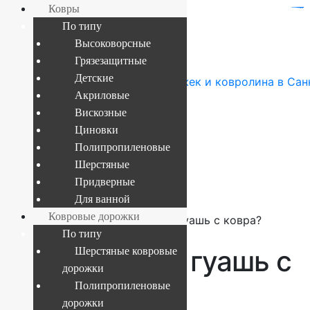
Ковры
pafikabupatenbuleleng.org
pafikabupatenkayong.org
idikepulauanselayar.org
idihulusungaitengah.org
pafikabupatenbangli.org
pafikabupatensigi.org
https://pgrilampung.org/
https://pgrimadiun.org/
idibulukumba.org
https://pgrijambi.org/
https://pgrijabar.org/
idibulungan.org
idisoppeng.org
https://pgribali.org/
slot gacor hari ini
kampungbet
slot gacor hari ini
cabe4d togel
iditanatoraja.org
iditorajautara.org
slot gacor hari ini
slot gacor hari ini
slot gacor hari ini
slot gacor hari ini
idiluwuutara.org
bandar togel
monperatoto
monperatoto
bandar togel
bandar togel
bandar togel
idipinrang.org
bandar togel
bandar togel
bandar togel
idiluwutimur.org
monperatoto
monperatoto
monperatoto
monperatoto
monperatoto
situs gacor
situs gacor
situs gacor
togel online
togel online
situs gacor
situs gacor
togel online
togel online
togel online
situs gacor
situs gacor
togel online
situs gacor
togel online
cabe4d
slot gacor
situs togel
slot gacor
slot gacor
situs togel
situs togel
slot gacor
slot gacor
situs togel
slot gacor
situs togel
slot gacor
link gacor
link gacor
link gacor
slot gacor
link gacor
slot gacor
slot gacor
slot gacor
cabe4d
cabe4d
cabe4d
cabe4d
cabe4d
cabe4d
cabe4d
cabe4d
cabe4d
cabe4d
cabe4d
slot gacor
situs togel
slot gacor
situs togel
slot online
situs togel
slot gacor
situs togel
link gacor
link gacor
slot online
slot gacor
slot gacor
situs togel
slot gacor
slot gacor
link gacor
slot gacor
slot gacor
rimbatoto
rimbatoto
situs toto
situs toto
situs toto
situs toto
rimbatoto
rimbatoto
rimbatoto
rimbatoto
rimbatoto
rimbatoto
rimbatoto
rimbatoto
rimbatoto
rimbatoto
rimbatoto
rimbatoto
situs toto
situs toto
situs toto
situs slot
situs slot
slot resmi
situs toto
togel 4d
situs toto
situs slot
toto togel
toto togel
slot resmi
situs toto
link togel
link togel
slot resmi
situs toto
toto togel
link togel
slot resmi
situs toto
togel 4d
toto togel
situs toto
link togel
togel hk
situs slot
slot resmi
link slot
link slot
link slot
link slot
link slot
toto slot
link slot
toto 4d
link slot
link slot
link slot
slot 4d
toto 4d
toto slot
toto
По типу
Высоковорсные
ковры
78
Грязезащитные
Детские
Магазин ковров, ковровых дорожек и ковролина в Сан
Акриловые
+7 (812) 377-09-32
Вискозные
+7 (967) 346-75-44
Циновки
СПб, Ленинский пр., д. 129
Полипропиленовые
Пн-Вс. 11:00 - 20:00
Шерстяные
Связаться с нами
Придверные
0
Для ванной
0
Ковровые дорожки
Главная
›
Статьи
›
Как вывести гуашь с ковра?
По типу
Опубликовано
27.04.2023
Как вывести гуашь с
Шерстяные ковровые
дорожки
ковра?
Полипропиленовые
дорожки