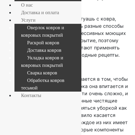
гуаши
О нас
Доставка и оплата
Если вы не знаете, как убрать гуашь с ковра,
Услуги
советуем внимательно изучить разные способы
Оверлок ковров и
обработки. Использование агрессивных моющих
ковровых покрытий
средств может испортить покрытие, поэтому
Раскрой ковров
большинство хозяек предпочитают применять
Доставка ковров
общедоступные составы и народные рецепты.
Укладка ковров и
ковровых покрытий
Сварка ковров
Самое важное правило заключается в том, чтобы
Обработка ковров
удалить краску до момента, пока она впитается и
тесьмой
засохнет. Старые следы вывести очень сложно, и
Контакты
вам не помогут даже современные чистящие
средства, поэтому следует заняться уборкой как
можно быстрее. Еще одно правило касается
моющих растворов, так как каждое из них имеет
определенный состав, и некоторые компоненты