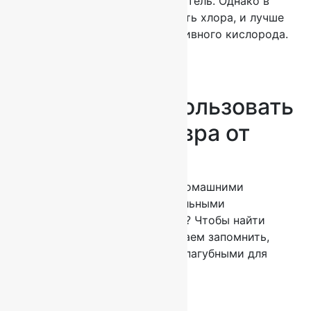
с ковра, используйте отбеливатель. Однако в
таком средстве не должно быть хлора, и лучше
выбрать состав на основе активного кислорода.
Что нельзя использовать
для очистки ковра от
гуаши
Чем отмыть гуашь с ковра – домашними
средствами или профессиональными
химическими отбеливателями? Чтобы найти
ответ на этот вопрос, предлагаем запомнить,
какие варианты чистки будет пагубными для
коврового изделия.