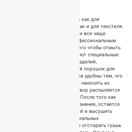
Народные средства безопасны как для
окружающего пространства, так и для текстиля.
Однако не всегда эффективны и все чаще
домохозяйки прибегают к профессиональным
магазинным растворам. Для того чтобы отмыть
пятна краски с ковра используют специальные
моющие средства для таких изделий,
пятновыводители и стиральный порошок для
одежды. Специальные средства удобны тем, что
выпускаются в готовом виде и наносить их
довольно удобно, так как раствор распыляется
при помощи разбрызгивателя. После того как
нанесли такой состав на загрязнение, остается
только смыть его чистой водой и высушить
покрытие. Если у вас нет специальных
растворов, и вы не знаете, чем отстирать гуашь