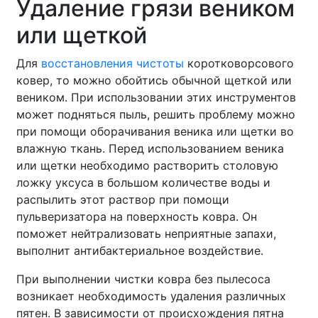
Удаление грязи веником
или щеткой
Для
восстановления чистоты
коротковорсового
ковер, то можно обойтись обычной щеткой или
веником. При использовании этих инструментов
может подняться пыль, решить проблему можно
при помощи оборачивания веника или щетки во
влажную ткань. Перед использованием веника
или щетки необходимо растворить столовую
ложку уксуса в большом количестве воды и
распылить этот раствор при помощи
пульверизатора на поверхность ковра. Он
поможет нейтрализовать неприятные запахи,
выполнит антибактериальное воздействие.
При выполнении чистки ковра без пылесоса
возникает необходимость удаления различных
пятен. В зависимости от происхождения пятна