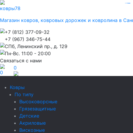
pafikabupatenbuleleng.org
pafikabupatenkayong.org
idikepulauanselayar.org
idihulusungaitengah.org
pafikabupatenbangli.org
pafikabupatensigi.org
idibulukumba.org
idibulungan.org
idisoppeng.org
pgribangka.org
iditanatoraja.org
iditorajautara.org
idiluwuutara.org
situs slot gacor
slot gacor hari ini
kampungbet
kampungbet
kampungbet
kampungbet
kampungbet
kampungbet
kampungbet
kampungbet
kampungbet
kampungbet
kampungbet
kampungbet
kampungbet
kampungbet
pgrimaluku.org
pgrisumsel.org
kampungbet
kampungbet
kampungbet
kampungbet
idipinrang.org
idiluwutimur.org
pgrikalbar.org
monperatoto
monperatoto
monperatoto
monperatoto
monperatoto
monperatoto
monperatoto
idigowa.org
pgrijogja.org
togel online
togel online
situs gacor
togel online
cabe4d
cabe4d
cabe4d
cabe4d
cabe4d
cabe4d
cabe4d
cabe4d
cabe4d
cabe4d
cabe4d
cabe4d
cabe4d
cabe4d
cabe4d
cabe4d
cabe4d
cabe4d
cabe4d
cabe4d
cabe4d
cabe4d
cabe4d
cabe4d
cabe4d
cabe4d
cabe4d
cabe4d
cabe4d
cabe4d
cabe4d
cabe4d
cabe4d
rimbabola
cabe4d
cabe4d
idiwajo.org
cabe4d
slot online
situs bola
situs togel
slot gacor
slot gacor
slot gacor
slot gacor
situs togel
situs togel
cabe4d
rimbatoto
rimbatoto
rimbatoto
rimbatoto
rimbatoto
rimbatoto
rimbatoto
rimbatoto
rimbatoto
rimbatoto
rimbatoto
rimbatoto
rimbatoto
rimbatoto
rimbatoto
rimbatoto
rimbatoto
rimbatoto
situs slot
rimbatoto
rimbatoto
rimbatoto
rimbatoto
rimbatoto
rimbatoto
rimbatoto
rimbatoto
rimbatoto
rimbatoto
rimbatoto
rimbatoto
rimbatoto
rimbatoto
rimbatoto
rimbatoto
rimbatoto
rimbatoto
rimbatoto
rimbatoto
rimbatoto
rimbatoto
rimbatoto
situs slot
situs toto
situs slot
situs slot
situs slot
situs toto
slot resmi
slot resmi
situs toto
situs toto
situs slot
situs toto
toto togel
link slot
link slot
link slot
link slot
toto slot
toto slot
toto slot
toto slot
toto slot
toto slot
toto slot
slot
ковры
78
Магазин ковров, ковровых дорожек и ковролина в Сан
+7 (812) 377-09-32
+7 (967) 346-75-44
СПб, Ленинский пр., д. 129
Пн-Вс. 11:00 - 20:00
Связаться с нами
0
0
Ковры
По типу
Высоковорсные
Грязезащитные
Детские
Акриловые
Вискозные