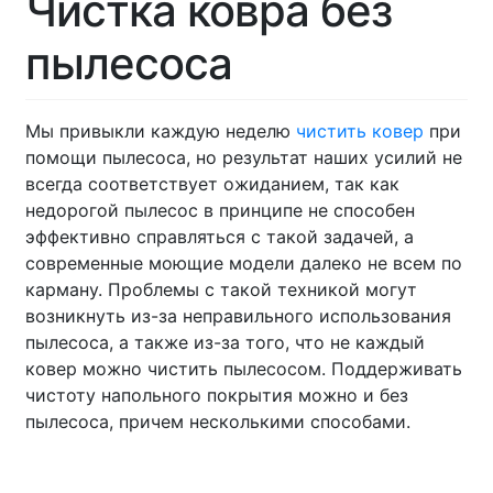
Чистка ковра без
пылесоса
Мы привыкли каждую неделю
чистить ковер
при
помощи пылесоса, но результат наших усилий не
всегда соответствует ожиданием, так как
недорогой пылесос в принципе не способен
эффективно справляться с такой задачей, а
современные моющие модели далеко не всем по
карману. Проблемы с такой техникой могут
возникнуть из-за неправильного использования
пылесоса, а также из-за того, что не каждый
ковер можно чистить пылесосом. Поддерживать
чистоту напольного покрытия можно и без
пылесоса, причем несколькими способами.