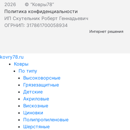
2026
© “Ковры78”
Политика конфиденциальности
ИП Скутельник Роберт Геннадьевич
ОГРНИП: 317861700058934
Интернет решения
kovry78.ru
Ковры
По типу
Высоковорсные
Грязезащитные
Детские
Акриловые
Вискозные
Циновки
Полипропиленовые
Шерстяные