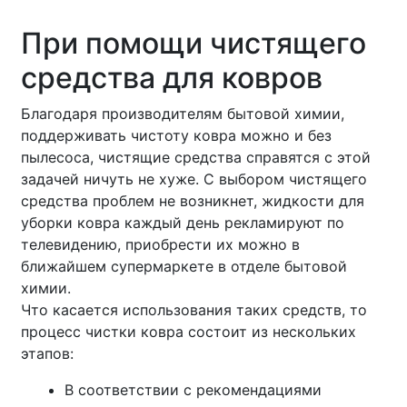
При помощи чистящего
средства для ковров
Благодаря производителям бытовой химии,
поддерживать чистоту ковра можно и без
пылесоса, чистящие средства справятся с этой
задачей ничуть не хуже. С выбором чистящего
средства проблем не возникнет, жидкости для
уборки ковра каждый день рекламируют по
телевидению, приобрести их можно в
ближайшем супермаркете в отделе бытовой
химии.
Что касается использования таких средств, то
процесс чистки ковра состоит из нескольких
этапов:
В соответствии с рекомендациями