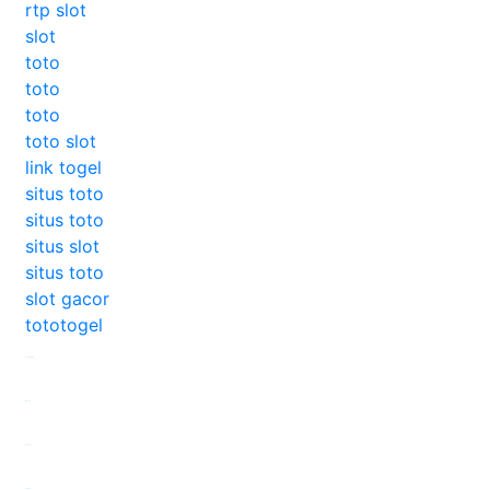
rtp slot
slot
toto
toto
toto
toto slot
link togel
situs toto
situs toto
situs slot
situs toto
slot gacor
tototogel
monperatoto
link slot
toto slot
toto slot