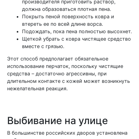
производителя приготовить раствор,
должна образоваться плотная пена.
Покрыть пеной поверхность ковра и
втереть ее по всей длине ворса.
Подождать, пока пена полностью высохнет.
Щеткой убрать с ковра чистящее средство
вместе с грязью.
Этот способ предполагает обязательное
использование перчаток, поскольку чистящие
средства – достаточно агрессивны, при
длительном контакте с кожей может возникнуть
нежелательная реакция.
Выбивание на улице
В большинстве российских дворов установлена